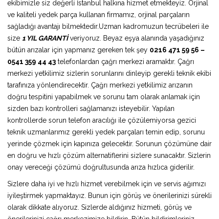
ekibimizle siz değerli İstanbul halkına hizmet etmekteyiz. Orjinal
ve kaliteli yedek parça kullanan firmamız, orjinal parçaların
sağladığı avantajı bilmektedir.Uzman kadromuzun tecrübeleri ile
size
1 YIL GARANTİ
veriyoruz. Beyaz eşya alanında yaşadığınız
bütün arızalar için yapmanız gereken tek şey
0216 471 59 56 –
0541 359 44 43
telefonlardan çağrı merkezi aramaktır. Çağrı
merkezi yetkilimiz sizlerin sorunlarını dinleyip gerekli teknik ekibi
tarafınıza yönlendirecektir. Çağrı merkezi yetkilimiz arızanın
doğru tespitini yapabilmek ve sorunu tam olarak anlamak için
sizden bazı kontrolleri sağlamanızı isteyebilir. Yapılan
kontrollerde sorun telefon aracılığı ile çözülemiyorsa gezici
teknik uzmanlarımız gerekli yedek parçaları temin edip, sorunu
yerinde çözmek için kapınıza gelecektir. Sorunun çözümüne dair
en doğru ve hızlı çözüm alternatiflerini sizlere sunacaktır. Sizlerin
onay vereceği çözümü doğrultusunda arıza hızlıca giderilir.
Sizlere daha iyi ve hızlı hizmet verebilmek için ve servis ağımızı
iyileştirmek yapmaktayız. Bunun için görüş ve önerilerinizi sürekli
olarak dikkate alıyoruz. Sizlerde aldığınız hizmeti, görüş ve
önerilerinizi çağrı merkezimize bildirin. Bütün bildirimleriniz