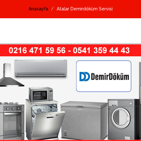
Anasayfa
Atalar Demirdöküm Servisi