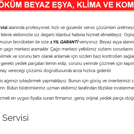
visi
alanında profesyonel, hızlı ve güvenilir servis çözümleri üretmey
teknik ekibimizle siz değerli İstanbul halkına hizmet etmekteyiz. Orjina
muzun tecrübeleri ile size
1 YIL GARANTİ
veriyoruz. Beyaz eşya alanın
 çağrı merkezi aramaktır. Çağrı merkezi yetkilimiz sizlerin sorunlarını d
bilmek ve sorunu tam olarak anlamak için sizden bazı kontrolleri sağlam
ız gerekli yedek parçaları temin edip, sorunu yerinde çözmek için kap
n onay vereceği çözümü doğrultusunda arıza hızlıca giderilir.
is ağımızı iyileştirmek yapmaktayız. Bunun için görüş ve önerilerinizi sü
in. Bütün bildirimleriniz uzman ekibimiz tarafından titizlikle incelenme
 hizmeti en uygun fiyatla sunan firmamız, geniş orijinal yedek parça stoğ
Servisi