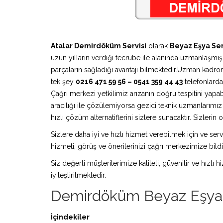
Atalar Demirdöküm Servisi
olarak
Beyaz Eşya Ser
uzun yılların verdiği tecrübe ile alanında uzmanlaşmış 
parçaların sağladığı avantajı bilmektedir.Uzman kadro
tek şey
0216 471 59 56 – 0541 359 44 43
telefonlardan
Çağrı merkezi yetkilimiz arızanın doğru tespitini yapa
aracılığı ile çözülemiyorsa gezici teknik uzmanlarım
hızlı çözüm alternatiflerini sizlere sunacaktır. Sizleri
Sizlere daha iyi ve hızlı hizmet verebilmek için ve serv
hizmeti, görüş ve önerilerinizi çağrı merkezimize bildir
Siz değerli müşterilerimize kaliteli, güvenilir ve hızlı
iyileştirilmektedir.
Demirdöküm Beyaz Eşya 
İçindekiler