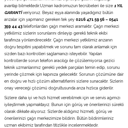
avantajı bilmektedir.Uzman kadromuzun tecrübeleri ile size
1 YIL
GARANTİ
veriyoruz. Beyaz eşya alanında yaşadığınız bütün
arızalar için yapmanız gereken tek şey
0216 471 59 56 – 0541
359 44 43
telefonlardan çağrı merkezi aramaktır. Çağrı merkezi
yetkilimiz sizlerin sorunlarını dinleyip gerekli teknik ekibi
tarafınıza yönlendirecektir. Çağrı merkezi yetkilimiz arızanın
doğru tespitini yapabilmek ve sorunu tam olarak anlamak için
sizden bazı kontrolleri sağlamanızı isteyebilir. Yapılan
kontrollerde sorun telefon aracılığı ile çözülemiyorsa gezici
teknik uzmanlarımız gerekli yedek parçaları temin edip, sorunu
yerinde çözmek için kapınıza gelecektir. Sorunun çözümüne dair
en doğru ve hızlı çözüm alternatiflerini sizlere sunacaktır. Sizlerin
onay vereceği çözümü doğrultusunda arıza hızlıca giderilir.
Sizlere daha iyi ve hızlı hizmet verebilmek için ve servis ağımızı
iyileştirmek yapmaktayız. Bunun için görüş ve önerilerinizi sürekli
olarak dikkate alıyoruz. Sizlerde aldığınız hizmeti, görüş ve
önerilerinizi çağrı merkezimize bildirin. Bütün bildirimleriniz
uzman ekibimiz tarafından titizlikle incelenmektedir.