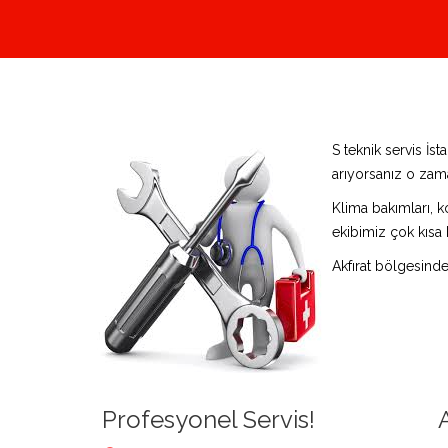
S teknik servis İs
arıyorsanız o zama
Klima bakımları, k
ekibimiz çok kısa 
Akfırat bölgesind
Profesyonel Servis!