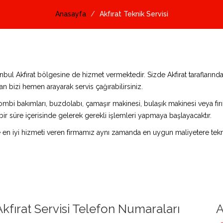
Anasayfa
Akfırat Teknik Servisi
tanbul Akfırat bölgesine de hizmet vermektedir. Sizde Akfırat tarafları
n bizi hemen arayarak servis çağırabilirsiniz.
ombi bakımları, buzdolabı, çamaşır makinesi, bulaşık makinesi veya fırın 
bir süre içerisinde gelerek gerekli işlemleri yapmaya başlayacaktır.
e en iyi hizmeti veren firmamız aynı zamanda en uygun maliyetere tekni
Akfırat Servisi Telefon Numaraları
A