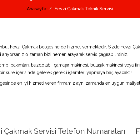
Anasayfa
Fevzi Çakmak Teknik Servisi
stanbul Fevzi Çakmak bölgesine de hizmet vermektedir. Sizde Fevzi Çak
 arıyorsanız o zaman bizi hemen arayarak servis çağırabilirsiniz.
ombi bakımları, buzdolabı, çamaşır makinesi, bulaşık makinesi veya fırın 
bir süre içerisinde gelerek gerekli işlemleri yapmaya başlayacaktır.
esinde en iyi hizmeti veren firmamız aynı zamanda en uygun maliyeter
i Çakmak Servisi Telefon Numaraları
F