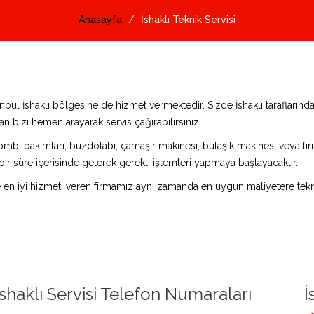
Anasayfa
İshaklı Teknik Servisi
tanbul İshaklı bölgesine de hizmet vermektedir. Sizde İshaklı tarafları
n bizi hemen arayarak servis çağırabilirsiniz.
ombi bakımları, buzdolabı, çamaşır makinesi, bulaşık makinesi veya fırın 
bir süre içerisinde gelerek gerekli işlemleri yapmaya başlayacaktır.
e en iyi hizmeti veren firmamız aynı zamanda en uygun maliyetere tekni
İshaklı Servisi Telefon Numaraları
İ