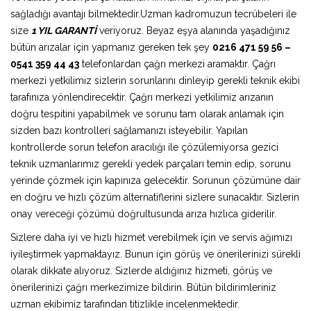
sağladığı avantajı bilmektedir.Uzman kadromuzun tecrübeleri ile
size
1 YIL GARANTİ
veriyoruz. Beyaz eşya alanında yaşadığınız
bütün arızalar için yapmanız gereken tek şey
0216 471 59 56 –
0541 359 44 43
telefonlardan çağrı merkezi aramaktır. Çağrı
merkezi yetkilimiz sizlerin sorunlarını dinleyip gerekli teknik ekibi
tarafınıza yönlendirecektir. Çağrı merkezi yetkilimiz arızanın
doğru tespitini yapabilmek ve sorunu tam olarak anlamak için
sizden bazı kontrolleri sağlamanızı isteyebilir. Yapılan
kontrollerde sorun telefon aracılığı ile çözülemiyorsa gezici
teknik uzmanlarımız gerekli yedek parçaları temin edip, sorunu
yerinde çözmek için kapınıza gelecektir. Sorunun çözümüne dair
en doğru ve hızlı çözüm alternatiflerini sizlere sunacaktır. Sizlerin
onay vereceği çözümü doğrultusunda arıza hızlıca giderilir.
Sizlere daha iyi ve hızlı hizmet verebilmek için ve servis ağımızı
iyileştirmek yapmaktayız. Bunun için görüş ve önerilerinizi sürekli
olarak dikkate alıyoruz. Sizlerde aldığınız hizmeti, görüş ve
önerilerinizi çağrı merkezimize bildirin. Bütün bildirimleriniz
uzman ekibimiz tarafından titizlikle incelenmektedir.