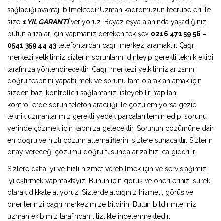
sağladığı avantajı bilmektedir.Uzman kadromuzun tecrübeleri ile
size
1 YIL GARANTİ
veriyoruz. Beyaz eşya alanında yaşadığınız
bütün arızalar için yapmanız gereken tek şey
0216 471 59 56 –
0541 359 44 43
telefonlardan çağrı merkezi aramaktır. Çağrı
merkezi yetkilimiz sizlerin sorunlarını dinleyip gerekli teknik ekibi
tarafınıza yönlendirecektir. Çağrı merkezi yetkilimiz arızanın
doğru tespitini yapabilmek ve sorunu tam olarak anlamak için
sizden bazı kontrolleri sağlamanızı isteyebilir. Yapılan
kontrollerde sorun telefon aracılığı ile çözülemiyorsa gezici
teknik uzmanlarımız gerekli yedek parçaları temin edip, sorunu
yerinde çözmek için kapınıza gelecektir. Sorunun çözümüne dair
en doğru ve hızlı çözüm alternatiflerini sizlere sunacaktır. Sizlerin
onay vereceği çözümü doğrultusunda arıza hızlıca giderilir.
Sizlere daha iyi ve hızlı hizmet verebilmek için ve servis ağımızı
iyileştirmek yapmaktayız. Bunun için görüş ve önerilerinizi sürekli
olarak dikkate alıyoruz. Sizlerde aldığınız hizmeti, görüş ve
önerilerinizi çağrı merkezimize bildirin. Bütün bildirimleriniz
uzman ekibimiz tarafından titizlikle incelenmektedir.