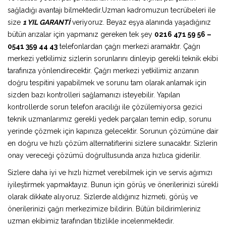
sağladığı avantajı bilmektedir.Uzman kadromuzun tecrübeleri ile
size
1 YIL GARANTİ
veriyoruz. Beyaz eşya alanında yaşadığınız
bütün arızalar için yapmanız gereken tek şey
0216 471 59 56 –
0541 359 44 43
telefonlardan çağrı merkezi aramaktır. Çağrı
merkezi yetkilimiz sizlerin sorunlarını dinleyip gerekli teknik ekibi
tarafınıza yönlendirecektir. Çağrı merkezi yetkilimiz arızanın
doğru tespitini yapabilmek ve sorunu tam olarak anlamak için
sizden bazı kontrolleri sağlamanızı isteyebilir. Yapılan
kontrollerde sorun telefon aracılığı ile çözülemiyorsa gezici
teknik uzmanlarımız gerekli yedek parçaları temin edip, sorunu
yerinde çözmek için kapınıza gelecektir. Sorunun çözümüne dair
en doğru ve hızlı çözüm alternatiflerini sizlere sunacaktır. Sizlerin
onay vereceği çözümü doğrultusunda arıza hızlıca giderilir.
Sizlere daha iyi ve hızlı hizmet verebilmek için ve servis ağımızı
iyileştirmek yapmaktayız. Bunun için görüş ve önerilerinizi sürekli
olarak dikkate alıyoruz. Sizlerde aldığınız hizmeti, görüş ve
önerilerinizi çağrı merkezimize bildirin. Bütün bildirimleriniz
uzman ekibimiz tarafından titizlikle incelenmektedir.