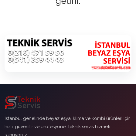
getirir.
İstanbul genelinde beyaz eşya, klima ve kombi ürünleri için
hızlı, güvenilir ve profesyonel teknik servis hizmeti
sunuyoruz.