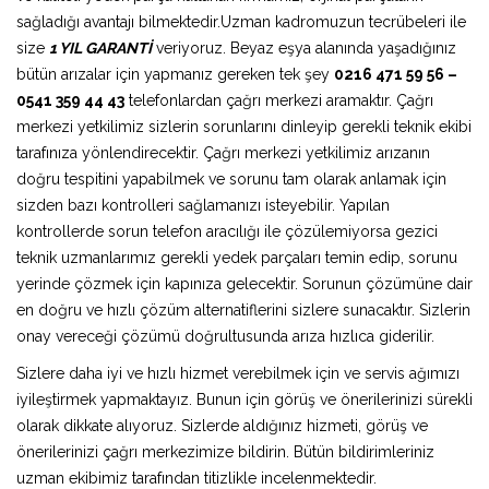
sağladığı avantajı bilmektedir.Uzman kadromuzun tecrübeleri ile
size
1 YIL GARANTİ
veriyoruz. Beyaz eşya alanında yaşadığınız
bütün arızalar için yapmanız gereken tek şey
0216 471 59 56 –
0541 359 44 43
telefonlardan çağrı merkezi aramaktır. Çağrı
merkezi yetkilimiz sizlerin sorunlarını dinleyip gerekli teknik ekibi
tarafınıza yönlendirecektir. Çağrı merkezi yetkilimiz arızanın
doğru tespitini yapabilmek ve sorunu tam olarak anlamak için
sizden bazı kontrolleri sağlamanızı isteyebilir. Yapılan
kontrollerde sorun telefon aracılığı ile çözülemiyorsa gezici
teknik uzmanlarımız gerekli yedek parçaları temin edip, sorunu
yerinde çözmek için kapınıza gelecektir. Sorunun çözümüne dair
en doğru ve hızlı çözüm alternatiflerini sizlere sunacaktır. Sizlerin
onay vereceği çözümü doğrultusunda arıza hızlıca giderilir.
Sizlere daha iyi ve hızlı hizmet verebilmek için ve servis ağımızı
iyileştirmek yapmaktayız. Bunun için görüş ve önerilerinizi sürekli
olarak dikkate alıyoruz. Sizlerde aldığınız hizmeti, görüş ve
önerilerinizi çağrı merkezimize bildirin. Bütün bildirimleriniz
uzman ekibimiz tarafından titizlikle incelenmektedir.