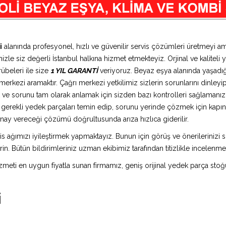
i
alanında profesyonel, hızlı ve güvenilir servis çözümleri üretmeyi a
zle siz değerli İstanbul halkına hizmet etmekteyiz. Orjinal ve kaliteli 
übeleri ile size
1 YIL GARANTİ
veriyoruz. Beyaz eşya alanında yaşadığ
erkezi aramaktır. Çağrı merkezi yetkilimiz sizlerin sorunlarını dinleyip 
 ve sorunu tam olarak anlamak için sizden bazı kontrolleri sağlamanızı 
ız gerekli yedek parçaları temin edip, sorunu yerinde çözmek için kap
n onay vereceği çözümü doğrultusunda arıza hızlıca giderilir.
is ağımızı iyileştirmek yapmaktayız. Bunun için görüş ve önerilerinizi sü
in. Bütün bildirimleriniz uzman ekibimiz tarafından titizlikle incelenme
 hizmeti en uygun fiyatla sunan firmamız, geniş orijinal yedek parça stoğ
i