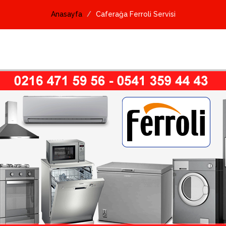
Anasayfa
Caferağa Ferroli Servisi