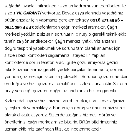
sağladığı avantajı bilmektedir.Uzman kadromuzun tecrübeleri ile
size
1 YIL GARANTİ
veriyoruz. Beyaz eşya alanında yaşadığınız
bütün arızalar için yapmanız gereken tek şey
0216 471 59 56 –
0541 359 44 43
telefonlardan çağrı merkezi aramaktır. Çağrı
merkezi yetkilimiz sizlerin sorunlarını dinleyip gerekli teknik ekibi
tarafınıza yönlendirecektir. Çağrı merkezi yetkilimiz arızanın
doğru tespitini yapabilmek ve sorunu tam olarak anlamak için
sizden bazı kontrolleri sağlamanızı isteyebilir. Yapılan
kontrollerde sorun telefon aracılığı ile çözülemiyorsa gezici
teknik uzmanlarımız gerekli yedek parçaları temin edip, sorunu
yerinde çözmek için kapınıza gelecektir. Sorunun çözümüne dair
en doğru ve hızlı çözüm alternatiflerini sizlere sunacaktır. Sizlerin
onay vereceği çözümü doğrultusunda arıza hızlıca giderilir.
Sizlere daha iyi ve hızlı hizmet verebilmek için ve servis ağımızı
iyileştirmek yapmaktayız. Bunun için görüş ve önerilerinizi sürekli
olarak dikkate alıyoruz. Sizlerde aldığınız hizmeti, görüş ve
önerilerinizi çağrı merkezimize bildirin. Bütün bildirimleriniz
uzman ekibimiz tarafından titizlikle incelenmektedir.