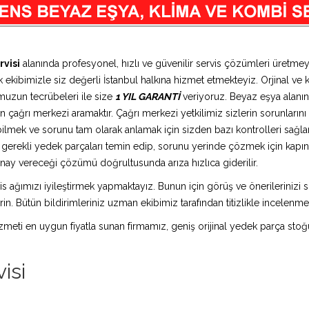
visi
alanında profesyonel, hızlı ve güvenilir servis çözümleri üretme
 ekibimizle siz değerli İstanbul halkına hizmet etmekteyiz. Orjinal ve k
muzun tecrübeleri ile size
1 YIL GARANTİ
veriyoruz. Beyaz eşya alanın
 çağrı merkezi aramaktır. Çağrı merkezi yetkilimiz sizlerin sorunlarını d
bilmek ve sorunu tam olarak anlamak için sizden bazı kontrolleri sağlam
ız gerekli yedek parçaları temin edip, sorunu yerinde çözmek için kap
n onay vereceği çözümü doğrultusunda arıza hızlıca giderilir.
is ağımızı iyileştirmek yapmaktayız. Bunun için görüş ve önerilerinizi sü
in. Bütün bildirimleriniz uzman ekibimiz tarafından titizlikle incelenme
 hizmeti en uygun fiyatla sunan firmamız, geniş orijinal yedek parça stoğ
isi