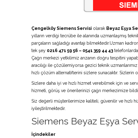
Çengelköy Siemens Servisi
olarak
Beyaz Eşya Ser
yılların verdiği tecrübe ile alanında uzmanlaşmış teknik
parçaların sağladığı avantajı bilmektedir.Uzman kadro
tek şey
0216 471 59 56 – 0541 359 44 43
telefonlardan
Çağrı merkezi yetkilimiz arızanın doğru tespitini yapa
aracılığı ile çözülemiyorsa gezici teknik uzmanlarım
hızlı çözüm alternatiflerini sizlere sunacaktır. Sizleri
Sizlere daha iyi ve hızlı hizmet verebilmek için ve serv
hizmeti, görüş ve önerilerinizi çağrı merkezimize bildir
Siz değerli müşterilerimize kaliteli, güvenilir ve hızlı
iyileştirilmektedir.
Siemens Beyaz Eşya Serv
İçindekiler