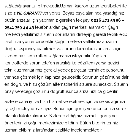
sağladığı avantajı bilmektedir.Uzman kadromuzun tecrübeleri ile
size
1 YIL GARANTİ
veriyoruz. Beyaz eşya alanında yaşadığınız
bütün arızalar için yapmanız gereken tek şey
0216 471 59 56 –
0541 359 44 43
telefonlardan çağrı merkezi aramaktır. Çağrı
merkezi yetkilimiz sizlerin sorunlarını dinleyip gerekli teknik ekibi
tarafınıza yönlendirecektir. Çağrı merkezi yetkilimiz arızanın
doğru tespitini yapabilmek ve sorunu tam olarak anlamak için
sizden bazı kontrolleri sağlamanızı isteyebilir. Yapılan
kontrollerde sorun telefon aracılığı ile çözülemiyorsa gezici
teknik uzmanlarımız gerekli yedek parçaları temin edip, sorunu
yerinde çözmek için kapınıza gelecektir. Sorunun çözümüne dair
en doğru ve hızlı çözüm alternatiflerini sizlere sunacaktır. Sizlerin
onay vereceği çözümü doğrultusunda arıza hızlıca giderilir.
Sizlere daha iyi ve hızlı hizmet verebilmek için ve servis ağımızı
iyileştirmek yapmaktayız. Bunun için görüş ve önerilerinizi sürekli
olarak dikkate alıyoruz. Sizlerde aldığınız hizmeti, görüş ve
önerilerinizi çağrı merkezimize bildirin. Bütün bildirimleriniz
uzman ekibimiz tarafından titizlikle incelenmektedir.