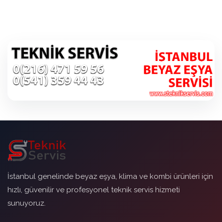
İstanbul genelinde beyaz eşya, klima ve kombi ürünleri için
hızlı, güvenilir ve profesyonel teknik servis hizmeti
sunuyoruz.