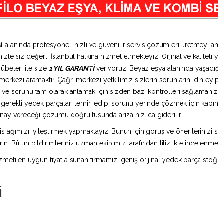
i
alanında profesyonel, hızlı ve güvenilir servis çözümleri üretmeyi a
zle siz değerli İstanbul halkına hizmet etmekteyiz. Orjinal ve kaliteli 
übeleri ile size
1 YIL GARANTİ
veriyoruz. Beyaz eşya alanında yaşadığ
erkezi aramaktır. Çağrı merkezi yetkilimiz sizlerin sorunlarını dinleyip 
 ve sorunu tam olarak anlamak için sizden bazı kontrolleri sağlamanızı 
ız gerekli yedek parçaları temin edip, sorunu yerinde çözmek için kap
n onay vereceği çözümü doğrultusunda arıza hızlıca giderilir.
is ağımızı iyileştirmek yapmaktayız. Bunun için görüş ve önerilerinizi sü
in. Bütün bildirimleriniz uzman ekibimiz tarafından titizlikle incelenme
 hizmeti en uygun fiyatla sunan firmamız, geniş orijinal yedek parça stoğ
i