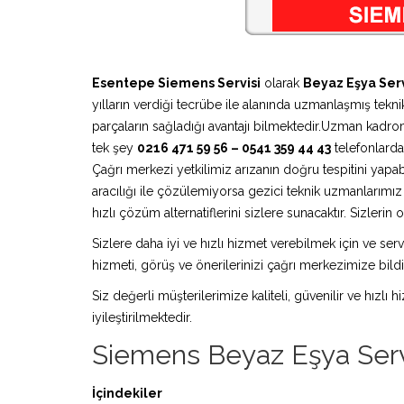
Esentepe Siemens Servisi
olarak
Beyaz Eşya Serv
yılların verdiği tecrübe ile alanında uzmanlaşmış teknik
parçaların sağladığı avantajı bilmektedir.Uzman kadro
tek şey
0216 471 59 56 – 0541 359 44 43
telefonlardan
Çağrı merkezi yetkilimiz arızanın doğru tespitini yapa
aracılığı ile çözülemiyorsa gezici teknik uzmanlarım
hızlı çözüm alternatiflerini sizlere sunacaktır. Sizleri
Sizlere daha iyi ve hızlı hizmet verebilmek için ve serv
hizmeti, görüş ve önerilerinizi çağrı merkezimize bildir
Siz değerli müşterilerimize kaliteli, güvenilir ve hızlı
iyileştirilmektedir.
Siemens Beyaz Eşya Serv
İçindekiler