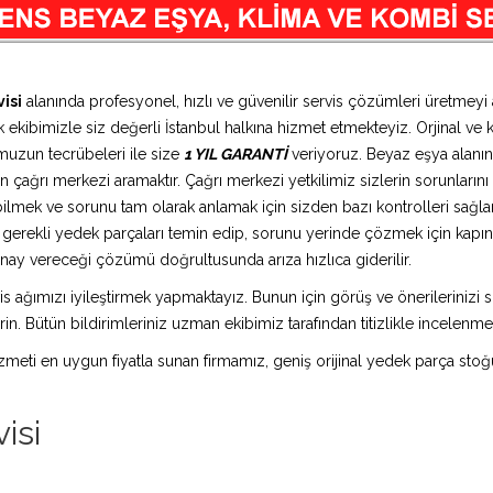
isi
alanında profesyonel, hızlı ve güvenilir servis çözümleri üretmey
 ekibimizle siz değerli İstanbul halkına hizmet etmekteyiz. Orjinal ve k
muzun tecrübeleri ile size
1 YIL GARANTİ
veriyoruz. Beyaz eşya alanın
 çağrı merkezi aramaktır. Çağrı merkezi yetkilimiz sizlerin sorunlarını d
bilmek ve sorunu tam olarak anlamak için sizden bazı kontrolleri sağlam
ız gerekli yedek parçaları temin edip, sorunu yerinde çözmek için kap
n onay vereceği çözümü doğrultusunda arıza hızlıca giderilir.
is ağımızı iyileştirmek yapmaktayız. Bunun için görüş ve önerilerinizi sü
in. Bütün bildirimleriniz uzman ekibimiz tarafından titizlikle incelenme
 hizmeti en uygun fiyatla sunan firmamız, geniş orijinal yedek parça stoğ
isi