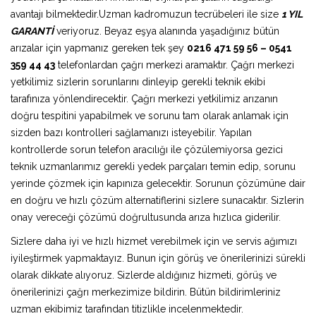
avantajı bilmektedir.Uzman kadromuzun tecrübeleri ile size
1 YIL
GARANTİ
veriyoruz. Beyaz eşya alanında yaşadığınız bütün
arızalar için yapmanız gereken tek şey
0216 471 59 56 – 0541
359 44 43
telefonlardan çağrı merkezi aramaktır. Çağrı merkezi
yetkilimiz sizlerin sorunlarını dinleyip gerekli teknik ekibi
tarafınıza yönlendirecektir. Çağrı merkezi yetkilimiz arızanın
doğru tespitini yapabilmek ve sorunu tam olarak anlamak için
sizden bazı kontrolleri sağlamanızı isteyebilir. Yapılan
kontrollerde sorun telefon aracılığı ile çözülemiyorsa gezici
teknik uzmanlarımız gerekli yedek parçaları temin edip, sorunu
yerinde çözmek için kapınıza gelecektir. Sorunun çözümüne dair
en doğru ve hızlı çözüm alternatiflerini sizlere sunacaktır. Sizlerin
onay vereceği çözümü doğrultusunda arıza hızlıca giderilir.
Sizlere daha iyi ve hızlı hizmet verebilmek için ve servis ağımızı
iyileştirmek yapmaktayız. Bunun için görüş ve önerilerinizi sürekli
olarak dikkate alıyoruz. Sizlerde aldığınız hizmeti, görüş ve
önerilerinizi çağrı merkezimize bildirin. Bütün bildirimleriniz
uzman ekibimiz tarafından titizlikle incelenmektedir.