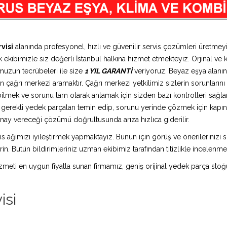
visi
alanında profesyonel, hızlı ve güvenilir servis çözümleri üretme
 ekibimizle siz değerli İstanbul halkına hizmet etmekteyiz. Orjinal ve k
muzun tecrübeleri ile size
1 YIL GARANTİ
veriyoruz. Beyaz eşya alanın
 çağrı merkezi aramaktır. Çağrı merkezi yetkilimiz sizlerin sorunlarını d
bilmek ve sorunu tam olarak anlamak için sizden bazı kontrolleri sağlam
ız gerekli yedek parçaları temin edip, sorunu yerinde çözmek için kap
n onay vereceği çözümü doğrultusunda arıza hızlıca giderilir.
is ağımızı iyileştirmek yapmaktayız. Bunun için görüş ve önerilerinizi sü
in. Bütün bildirimleriniz uzman ekibimiz tarafından titizlikle incelenme
 hizmeti en uygun fiyatla sunan firmamız, geniş orijinal yedek parça stoğ
isi