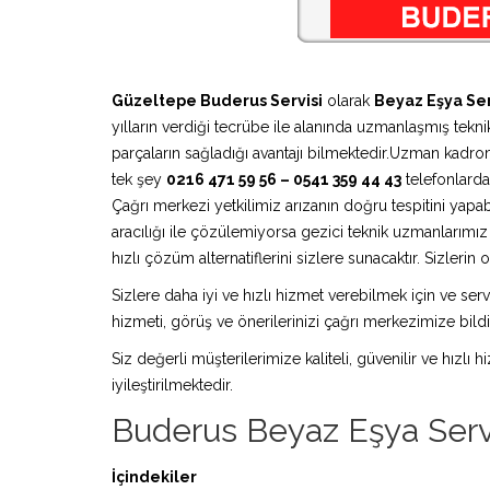
Güzeltepe Buderus Servisi
olarak
Beyaz Eşya Ser
yılların verdiği tecrübe ile alanında uzmanlaşmış teknik
parçaların sağladığı avantajı bilmektedir.Uzman kadro
tek şey
0216 471 59 56 – 0541 359 44 43
telefonlardan
Çağrı merkezi yetkilimiz arızanın doğru tespitini yapa
aracılığı ile çözülemiyorsa gezici teknik uzmanlarım
hızlı çözüm alternatiflerini sizlere sunacaktır. Sizleri
Sizlere daha iyi ve hızlı hizmet verebilmek için ve serv
hizmeti, görüş ve önerilerinizi çağrı merkezimize bildir
Siz değerli müşterilerimize kaliteli, güvenilir ve hızlı
iyileştirilmektedir.
Buderus Beyaz Eşya Serv
İçindekiler