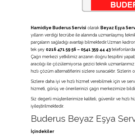
Hamidiye Buderus Servisi
olarak
Beyaz Eşya Serv
yılların verdiği tecrübe ile alanında uzmanlaşmış teknik
parçaların sağladığı avantajı bilmektedir.Uzman kadro
tek şey
0216 471 59 56 – 0541 359 44 43
telefonlardan
Çağrı merkezi yetkilimiz arızanın doğru tespitini yapa
aracılığı ile çözülemiyorsa gezici teknik uzmanlarım
hızlı çözüm alternatiflerini sizlere sunacaktır. Sizleri
Sizlere daha iyi ve hızlı hizmet verebilmek için ve serv
hizmeti, görüş ve önerilerinizi çağrı merkezimize bildir
Siz değerli müşterilerimize kaliteli, güvenilir ve hızlı
iyileştirilmektedir.
Buderus Beyaz Eşya Serv
İçindekiler