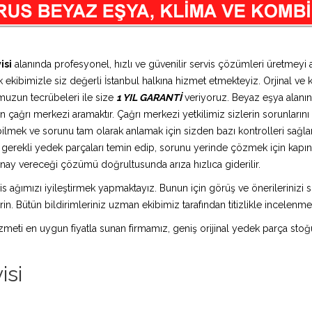
isi
alanında profesyonel, hızlı ve güvenilir servis çözümleri üretmeyi
 ekibimizle siz değerli İstanbul halkına hizmet etmekteyiz. Orjinal ve k
muzun tecrübeleri ile size
1 YIL GARANTİ
veriyoruz. Beyaz eşya alanın
 çağrı merkezi aramaktır. Çağrı merkezi yetkilimiz sizlerin sorunlarını d
bilmek ve sorunu tam olarak anlamak için sizden bazı kontrolleri sağlam
ız gerekli yedek parçaları temin edip, sorunu yerinde çözmek için kap
n onay vereceği çözümü doğrultusunda arıza hızlıca giderilir.
is ağımızı iyileştirmek yapmaktayız. Bunun için görüş ve önerilerinizi sü
in. Bütün bildirimleriniz uzman ekibimiz tarafından titizlikle incelenme
 hizmeti en uygun fiyatla sunan firmamız, geniş orijinal yedek parça stoğ
isi