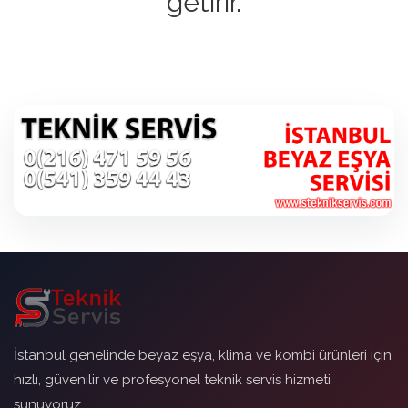
getirir.
İstanbul genelinde beyaz eşya, klima ve kombi ürünleri için
hızlı, güvenilir ve profesyonel teknik servis hizmeti
sunuyoruz.