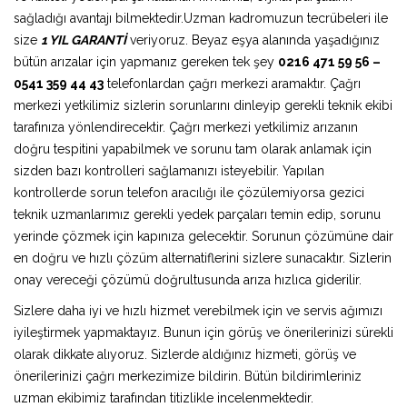
sağladığı avantajı bilmektedir.Uzman kadromuzun tecrübeleri ile
size
1 YIL GARANTİ
veriyoruz. Beyaz eşya alanında yaşadığınız
bütün arızalar için yapmanız gereken tek şey
0216 471 59 56 –
0541 359 44 43
telefonlardan çağrı merkezi aramaktır. Çağrı
merkezi yetkilimiz sizlerin sorunlarını dinleyip gerekli teknik ekibi
tarafınıza yönlendirecektir. Çağrı merkezi yetkilimiz arızanın
doğru tespitini yapabilmek ve sorunu tam olarak anlamak için
sizden bazı kontrolleri sağlamanızı isteyebilir. Yapılan
kontrollerde sorun telefon aracılığı ile çözülemiyorsa gezici
teknik uzmanlarımız gerekli yedek parçaları temin edip, sorunu
yerinde çözmek için kapınıza gelecektir. Sorunun çözümüne dair
en doğru ve hızlı çözüm alternatiflerini sizlere sunacaktır. Sizlerin
onay vereceği çözümü doğrultusunda arıza hızlıca giderilir.
Sizlere daha iyi ve hızlı hizmet verebilmek için ve servis ağımızı
iyileştirmek yapmaktayız. Bunun için görüş ve önerilerinizi sürekli
olarak dikkate alıyoruz. Sizlerde aldığınız hizmeti, görüş ve
önerilerinizi çağrı merkezimize bildirin. Bütün bildirimleriniz
uzman ekibimiz tarafından titizlikle incelenmektedir.