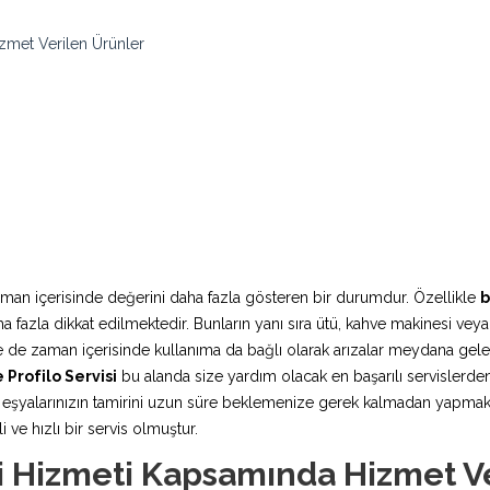
izmet Verilen Ürünler
aman içerisinde değerini daha fazla gösteren bir durumdur. Özellikle
b
fazla dikkat edilmektedir. Bunların yanı sıra ütü, kahve makinesi veya
rde de zaman içerisinde kullanıma da bağlı olarak arızalar meydana ge
 Profilo Servisi
bu alanda size yardım olacak en başarılı servislerden 
şyalarınızın tamirini uzun süre beklemenize gerek kalmadan yapmaktadı
 ve hızlı bir servis olmuştur.
si Hizmeti Kapsamında Hizmet V