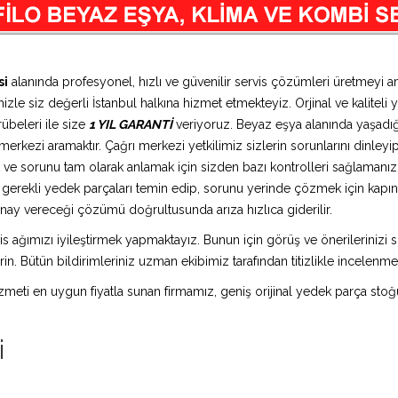
si
alanında profesyonel, hızlı ve güvenilir servis çözümleri üretmeyi 
zle siz değerli İstanbul halkına hizmet etmekteyiz. Orjinal ve kaliteli 
übeleri ile size
1 YIL GARANTİ
veriyoruz. Beyaz eşya alanında yaşadığ
erkezi aramaktır. Çağrı merkezi yetkilimiz sizlerin sorunlarını dinleyip 
 ve sorunu tam olarak anlamak için sizden bazı kontrolleri sağlamanızı 
ız gerekli yedek parçaları temin edip, sorunu yerinde çözmek için kap
n onay vereceği çözümü doğrultusunda arıza hızlıca giderilir.
is ağımızı iyileştirmek yapmaktayız. Bunun için görüş ve önerilerinizi sü
in. Bütün bildirimleriniz uzman ekibimiz tarafından titizlikle incelenme
 hizmeti en uygun fiyatla sunan firmamız, geniş orijinal yedek parça stoğ
i