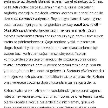
ekibimizle siz değerli İstanbul halkına hizmet etmekteyiz. Orjinal
ve kaliteli yedek parça kullanan firmamız, orjinal parçaların
sağladığı avantajı bilmektedir.Uzman kadromuzun tecrübeleri ile
size
1 YIL GARANTİ
veriyoruz. Beyaz eşya alanında yaşadığınız
bütün arızalar için yapmanız gereken tek şey
0216 471 59 56 –
0541 359 44 43
telefonlardan çağrı merkezi aramaktır. Çağrı
merkezi yetkilimiz sizlerin sorunlarını dinleyip gerekli teknik ekibi
tarafınıza yönlendirecektir. Çağrı merkezi yetkilimiz arızanın
doğru tespitini yapabilmek ve sorunu tam olarak anlamak için
sizden bazı kontrolleri sağlamanızı isteyebilir. Yapılan
kontrollerde sorun telefon aracılığı ile çözülemiyorsa gezici
teknik uzmanlarımız gerekli yedek parçaları temin edip, sorunu
yerinde çözmek için kapınıza gelecektir. Sorunun çözümüne dair
en doğru ve hızlı çözüm alternatiflerini sizlere sunacaktır. Sizlerin
onay vereceği çözümü doğrultusunda arıza hızlıca giderilir.
Sizlere daha iyi ve hızlı hizmet verebilmek için ve servis ağımızı
iyileştirmek yapmaktayız. Bunun için görüş ve önerilerinizi sürekli
olarak dikkate alıyoruz. Sizlerde aldığınız hizmeti, görüş ve
önerilerinizi çağrı merkezimize bildirin. Bütün bildirimleriniz