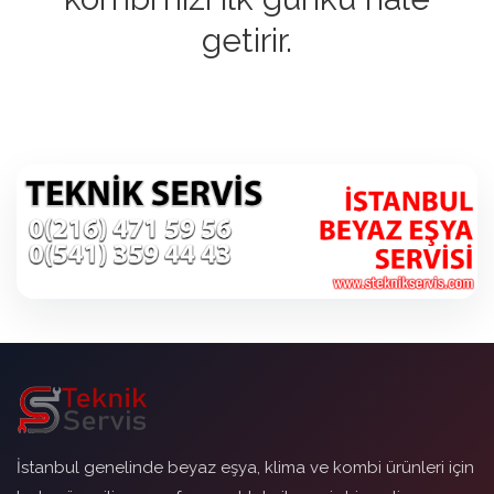
getirir.
İstanbul genelinde beyaz eşya, klima ve kombi ürünleri için