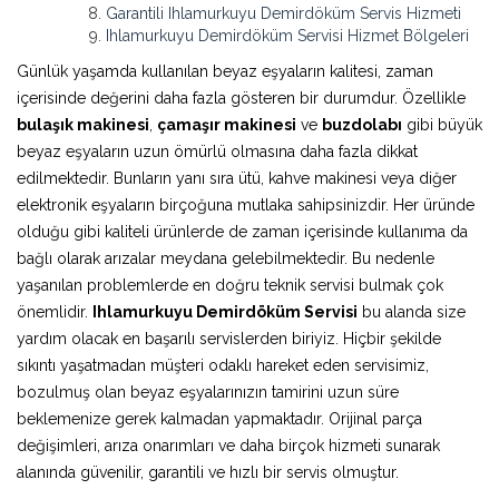
Garantili Ihlamurkuyu Demirdöküm Servis Hizmeti
Ihlamurkuyu Demirdöküm Servisi Hizmet Bölgeleri
Günlük yaşamda kullanılan beyaz eşyaların kalitesi, zaman
içerisinde değerini daha fazla gösteren bir durumdur. Özellikle
bulaşık makinesi
,
çamaşır makinesi
ve
buzdolabı
gibi büyük
beyaz eşyaların uzun ömürlü olmasına daha fazla dikkat
edilmektedir. Bunların yanı sıra ütü, kahve makinesi veya diğer
elektronik eşyaların birçoğuna mutlaka sahipsinizdir. Her üründe
olduğu gibi kaliteli ürünlerde de zaman içerisinde kullanıma da
bağlı olarak arızalar meydana gelebilmektedir. Bu nedenle
yaşanılan problemlerde en doğru teknik servisi bulmak çok
önemlidir.
Ihlamurkuyu Demirdöküm Servisi
bu alanda size
yardım olacak en başarılı servislerden biriyiz. Hiçbir şekilde
sıkıntı yaşatmadan müşteri odaklı hareket eden servisimiz,
bozulmuş olan beyaz eşyalarınızın tamirini uzun süre
beklemenize gerek kalmadan yapmaktadır. Orijinal parça
değişimleri, arıza onarımları ve daha birçok hizmeti sunarak
alanında güvenilir, garantili ve hızlı bir servis olmuştur.