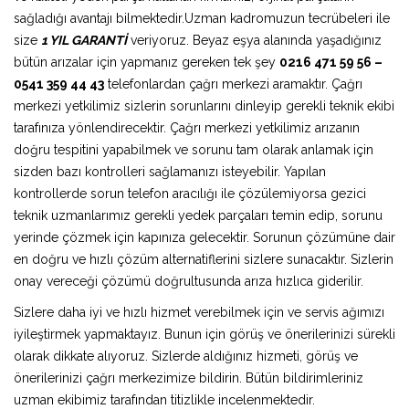
sağladığı avantajı bilmektedir.Uzman kadromuzun tecrübeleri ile
size
1 YIL GARANTİ
veriyoruz. Beyaz eşya alanında yaşadığınız
bütün arızalar için yapmanız gereken tek şey
0216 471 59 56 –
0541 359 44 43
telefonlardan çağrı merkezi aramaktır. Çağrı
merkezi yetkilimiz sizlerin sorunlarını dinleyip gerekli teknik ekibi
tarafınıza yönlendirecektir. Çağrı merkezi yetkilimiz arızanın
doğru tespitini yapabilmek ve sorunu tam olarak anlamak için
sizden bazı kontrolleri sağlamanızı isteyebilir. Yapılan
kontrollerde sorun telefon aracılığı ile çözülemiyorsa gezici
teknik uzmanlarımız gerekli yedek parçaları temin edip, sorunu
yerinde çözmek için kapınıza gelecektir. Sorunun çözümüne dair
en doğru ve hızlı çözüm alternatiflerini sizlere sunacaktır. Sizlerin
onay vereceği çözümü doğrultusunda arıza hızlıca giderilir.
Sizlere daha iyi ve hızlı hizmet verebilmek için ve servis ağımızı
iyileştirmek yapmaktayız. Bunun için görüş ve önerilerinizi sürekli
olarak dikkate alıyoruz. Sizlerde aldığınız hizmeti, görüş ve
önerilerinizi çağrı merkezimize bildirin. Bütün bildirimleriniz
uzman ekibimiz tarafından titizlikle incelenmektedir.