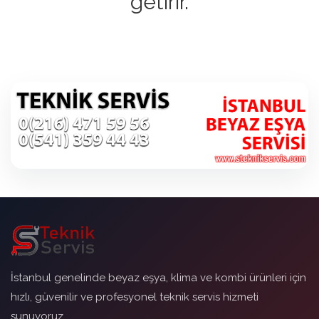
getirir.
İstanbul genelinde beyaz eşya, klima ve kombi ürünleri için
hızlı, güvenilir ve profesyonel teknik servis hizmeti
sunuyoruz.