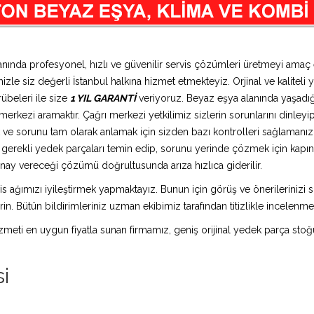
anında profesyonel, hızlı ve güvenilir servis çözümleri üretmeyi amaç
zle siz değerli İstanbul halkına hizmet etmekteyiz. Orjinal ve kaliteli 
übeleri ile size
1 YIL GARANTİ
veriyoruz. Beyaz eşya alanında yaşadığ
erkezi aramaktır. Çağrı merkezi yetkilimiz sizlerin sorunlarını dinleyip 
 ve sorunu tam olarak anlamak için sizden bazı kontrolleri sağlamanızı 
ız gerekli yedek parçaları temin edip, sorunu yerinde çözmek için kap
n onay vereceği çözümü doğrultusunda arıza hızlıca giderilir.
is ağımızı iyileştirmek yapmaktayız. Bunun için görüş ve önerilerinizi sü
in. Bütün bildirimleriniz uzman ekibimiz tarafından titizlikle incelenme
 hizmeti en uygun fiyatla sunan firmamız, geniş orijinal yedek parça stoğ
i