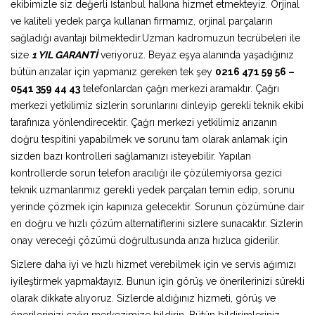
ekibimizle siz değerli İstanbul halkına hizmet etmekteyiz. Orjinal
ve kaliteli yedek parça kullanan firmamız, orjinal parçaların
sağladığı avantajı bilmektedir.Uzman kadromuzun tecrübeleri ile
size
1 YIL GARANTİ
veriyoruz. Beyaz eşya alanında yaşadığınız
bütün arızalar için yapmanız gereken tek şey
0216 471 59 56 –
0541 359 44 43
telefonlardan çağrı merkezi aramaktır. Çağrı
merkezi yetkilimiz sizlerin sorunlarını dinleyip gerekli teknik ekibi
tarafınıza yönlendirecektir. Çağrı merkezi yetkilimiz arızanın
doğru tespitini yapabilmek ve sorunu tam olarak anlamak için
sizden bazı kontrolleri sağlamanızı isteyebilir. Yapılan
kontrollerde sorun telefon aracılığı ile çözülemiyorsa gezici
teknik uzmanlarımız gerekli yedek parçaları temin edip, sorunu
yerinde çözmek için kapınıza gelecektir. Sorunun çözümüne dair
en doğru ve hızlı çözüm alternatiflerini sizlere sunacaktır. Sizlerin
onay vereceği çözümü doğrultusunda arıza hızlıca giderilir.
Sizlere daha iyi ve hızlı hizmet verebilmek için ve servis ağımızı
iyileştirmek yapmaktayız. Bunun için görüş ve önerilerinizi sürekli
olarak dikkate alıyoruz. Sizlerde aldığınız hizmeti, görüş ve
önerilerinizi çağrı merkezimize bildirin. Bütün bildirimleriniz