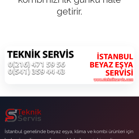
getirir.
İstanbul genelinde beyaz eşya, klima ve kombi ürünleri için