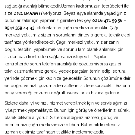
sağladığı avantajı bilmektedir.Uzman kadromuzun tecrübeleri ile
size
1 YIL GARANTİ
veriyoruz. Beyaz eşya alanında yaşadığınız
bütün arızalar için yapmanız gereken tek şey
0216 471 59 56 –
0541 359 44 43
telefonlardan çağrı merkezi aramaktır. Çağrı
merkezi yetkilimiz sizlerin sorunlarını dinleyip gerekli teknik ekibi
tarafınıza yönlendirecektir. Çağrı merkezi yetkilimiz arızanın
doğru tespitini yapabilmek ve sorunu tam olarak anlamak için
sizden bazı kontrolleri sağlamanızı isteyebilir. Yapılan
kontrollerde sorun telefon aracılığı ile çözülemiyorsa gezici
teknik uzmanlarımız gerekli yedek parçaları temin edip, sorunu
yerinde çözmek için kapınıza gelecektir. Sorunun çözümüne dair
en doğru ve hızlı çözüm alternatiflerini sizlere sunacaktır. Sizlerin
onay vereceği çözümü doğrultusunda arıza hızlıca giderilir.
Sizlere daha iyi ve hızlı hizmet verebilmek için ve servis ağımızı
iyileştirmek yapmaktayız. Bunun için görüş ve önerilerinizi sürekli
olarak dikkate alıyoruz. Sizlerde aldığınız hizmeti, görüş ve
önerilerinizi çağrı merkezimize bildirin. Bütün bildirimleriniz
uzman ekibimiz tarafından titizlikle incelenmektedir.