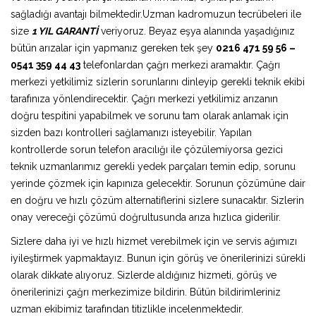
sağladığı avantajı bilmektedir.Uzman kadromuzun tecrübeleri ile
size
1 YIL GARANTİ
veriyoruz. Beyaz eşya alanında yaşadığınız
bütün arızalar için yapmanız gereken tek şey
0216 471 59 56 –
0541 359 44 43
telefonlardan çağrı merkezi aramaktır. Çağrı
merkezi yetkilimiz sizlerin sorunlarını dinleyip gerekli teknik ekibi
tarafınıza yönlendirecektir. Çağrı merkezi yetkilimiz arızanın
doğru tespitini yapabilmek ve sorunu tam olarak anlamak için
sizden bazı kontrolleri sağlamanızı isteyebilir. Yapılan
kontrollerde sorun telefon aracılığı ile çözülemiyorsa gezici
teknik uzmanlarımız gerekli yedek parçaları temin edip, sorunu
yerinde çözmek için kapınıza gelecektir. Sorunun çözümüne dair
en doğru ve hızlı çözüm alternatiflerini sizlere sunacaktır. Sizlerin
onay vereceği çözümü doğrultusunda arıza hızlıca giderilir.
Sizlere daha iyi ve hızlı hizmet verebilmek için ve servis ağımızı
iyileştirmek yapmaktayız. Bunun için görüş ve önerilerinizi sürekli
olarak dikkate alıyoruz. Sizlerde aldığınız hizmeti, görüş ve
önerilerinizi çağrı merkezimize bildirin. Bütün bildirimleriniz
uzman ekibimiz tarafından titizlikle incelenmektedir.