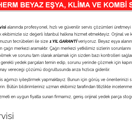
isi
alanında profesyonel, hızlı ve güvenilir servis çözümleri üretmey
 ekibimizle siz değerli İstanbul halkına hizmet etmekteyiz. Orjinal ve k
muzun tecrübeleri ile size
1 YIL GARANTİ
veriyoruz. Beyaz eşya alanın
 çağrı merkezi aramaktır. Çağrı merkezi yetkilimiz sizlerin sorunlarını d
bilmek ve sorunu tam olarak anlamak için sizden bazı kontrolleri sağlam
ız gerekli yedek parçaları temin edip, sorunu yerinde çözmek için kap
n onay vereceği çözümü doğrultusunda arıza hızlıca giderilir.
is ağımızı iyileştirmek yapmaktayız. Bunun için görüş ve önerilerinizi sü
in. Bütün bildirimleriniz uzman ekibimiz tarafından titizlikle incelenme
 hizmeti en uygun fiyatla sunan firmamız, geniş orijinal yedek parça stoğ
visi