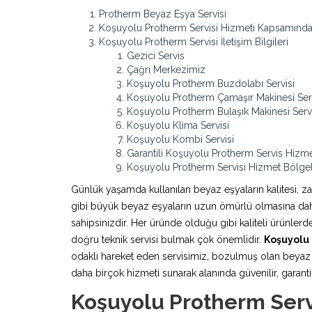
Protherm Beyaz Eşya Servisi
Koşuyolu Protherm Servisi Hizmeti Kapsamında
Koşuyolu Protherm Servisi İletişim Bilgileri
Gezici Servis
Çağrı Merkezimiz
Koşuyolu Protherm Buzdolabı Servisi
Koşuyolu Protherm Çamaşır Makinesi Serv
Koşuyolu Protherm Bulaşık Makinesi Servi
Koşuyolu Klima Servisi
Koşuyolu Kombi Servisi
Garantili Koşuyolu Protherm Servis Hizme
Koşuyolu Protherm Servisi Hizmet Bölgel
Günlük yaşamda kullanılan beyaz eşyaların kalitesi, z
gibi büyük beyaz eşyaların uzun ömürlü olmasına daha 
sahipsinizdir. Her üründe olduğu gibi kaliteli ürünle
doğru teknik servisi bulmak çok önemlidir.
Koşuyolu 
odaklı hareket eden servisimiz, bozulmuş olan beyaz e
daha birçok hizmeti sunarak alanında güvenilir, garantili
Koşuyolu Protherm Serv