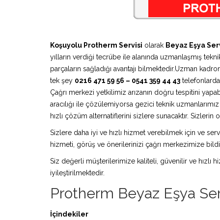
Koşuyolu Protherm Servisi
olarak
Beyaz Eşya Serv
yılların verdiği tecrübe ile alanında uzmanlaşmış teknik
parçaların sağladığı avantajı bilmektedir.Uzman kadro
tek şey
0216 471 59 56 – 0541 359 44 43
telefonlardan
Çağrı merkezi yetkilimiz arızanın doğru tespitini yapa
aracılığı ile çözülemiyorsa gezici teknik uzmanlarım
hızlı çözüm alternatiflerini sizlere sunacaktır. Sizleri
Sizlere daha iyi ve hızlı hizmet verebilmek için ve serv
hizmeti, görüş ve önerilerinizi çağrı merkezimize bildir
Siz değerli müşterilerimize kaliteli, güvenilir ve hızlı
iyileştirilmektedir.
Protherm Beyaz Eşya Ser
İçindekiler