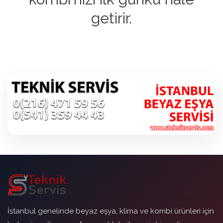
getirir.
İstanbul genelinde beyaz eşya, klima ve kombi ürünleri için