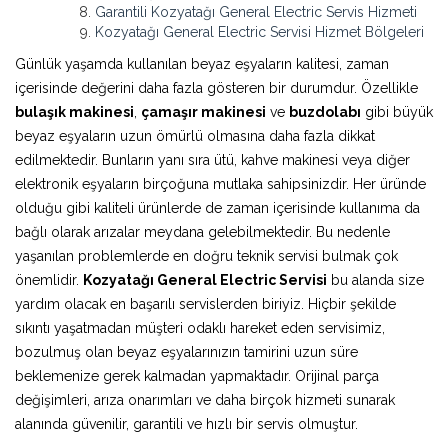
Garantili Kozyatağı General Electric Servis Hizmeti
Kozyatağı General Electric Servisi Hizmet Bölgeleri
Günlük yaşamda kullanılan beyaz eşyaların kalitesi, zaman
içerisinde değerini daha fazla gösteren bir durumdur. Özellikle
bulaşık makinesi
,
çamaşır makinesi
ve
buzdolabı
gibi büyük
beyaz eşyaların uzun ömürlü olmasına daha fazla dikkat
edilmektedir. Bunların yanı sıra ütü, kahve makinesi veya diğer
elektronik eşyaların birçoğuna mutlaka sahipsinizdir. Her üründe
olduğu gibi kaliteli ürünlerde de zaman içerisinde kullanıma da
bağlı olarak arızalar meydana gelebilmektedir. Bu nedenle
yaşanılan problemlerde en doğru teknik servisi bulmak çok
önemlidir.
Kozyatağı General Electric Servisi
bu alanda size
yardım olacak en başarılı servislerden biriyiz. Hiçbir şekilde
sıkıntı yaşatmadan müşteri odaklı hareket eden servisimiz,
bozulmuş olan beyaz eşyalarınızın tamirini uzun süre
beklemenize gerek kalmadan yapmaktadır. Orijinal parça
değişimleri, arıza onarımları ve daha birçok hizmeti sunarak
alanında güvenilir, garantili ve hızlı bir servis olmuştur.