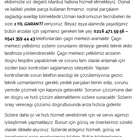
ekibimizle siz değerli İstanbul halkına hizmet etmekteyiz. Orjinal
ve kaliteli yedek parça kullanan firmamız, orjinal parçaların
sağladığı avantajı bilmektedir.Uzman kadromuzun tecrübeleri ile
size
1 YIL GARANTİ
veriyoruz. Beyaz eşya alanında yaşadığınız
bütün arızalar için yapmanız gereken tek şey
0216 471 59 56 –
0541 359 44 43
telefonlardan çağrı merkezi aramaktır. Çağrı
merkezi yetkilimiz sizlerin sorunlarını dinleyip gerekli teknik ekibi
tarafınıza yönlendirecektir. Çağrı merkezi yetkilimiz arızanın
doğru tespitini yapabilmek ve sorunu tam olarak anlamak için
sizden bazı kontrolleri sağlamanızı isteyebilir. Yapılan
kontrollerde sorun telefon aracılığı ile çözülemiyorsa gezici
teknik uzmanlarımız gerekli yedek parçaları temin edip, sorunu
yerinde çözmek için kapınıza gelecektir. Sorunun çözümüne dair
en doğru ve hızlı çözüm alternatiflerini sizlere sunacaktır. Sizlerin
onay vereceği çözümü doğrultusunda arıza hızlıca giderilir.
Sizlere daha iyi ve hızlı hizmet verebilmek için ve servis ağımızı
iyileştirmek yapmaktayız. Bunun için görüş ve önerilerinizi sürekli
olarak dikkate alıyoruz. Sizlerde aldığınız hizmeti, görüş ve
önerilerinizi çağrı merkezimize bildirin. Bütün bildirimleriniz