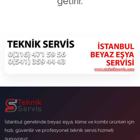
getirir.
İstanbul genelinde beyaz eşya, klima ve kombi ürünleri için
hızlı, güvenilir ve profesyonel teknik servis hizmeti
sunuyoruz.