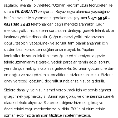
sağladığı avantajı bilmektedir.Uzman kadromuzun tecrübeleri ile
size
1 YIL GARANTİ
veriyoruz. Beyaz eşya alanında yaşadığınız
bütün arızalar için yapmanız gereken tek şey
0216 471 59 56 –
0541 359 44 43
telefonlardan çağrı merkezi aramaktır. Çağrı
merkezi yetkilimiz sizlerin sorunlarını dinleyip gerekli teknik ekibi
tarafınıza yönlendirecektir. Çağrı merkezi yetkilimiz arızanın
doğru tespitini yapabilmek ve sorunu tam olarak anlamak için
sizden bazı kontrolleri sağlamanızı isteyebilir. Yapılan
kontrollerde sorun telefon aracılığı ile çözülemiyorsa gezici
teknik uzmanlarımız gerekli yedek parçaları temin edip, sorunu
yerinde çözmek için kapınıza gelecektir. Sorunun çözümüne dair
en doğru ve hızlı çözüm alternatiflerini sizlere sunacaktır. Sizlerin
onay vereceği çözümü doğrultusunda arıza hızlıca giderilir.
Sizlere daha iyi ve hızlı hizmet verebilmek için ve servis ağımızı
iyileştirmek yapmaktayız. Bunun için görüş ve önerilerinizi sürekli
olarak dikkate alıyoruz. Sizlerde aldığınız hizmeti, görüş ve
önerilerinizi çağrı merkezimize bildirin. Bütün bildirimleriniz
uzman ekibimiz tarafından titizlikle incelenmektedir.