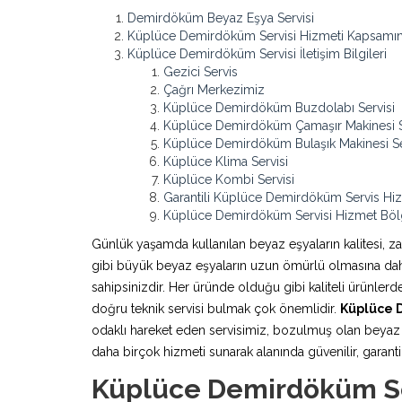
Demirdöküm Beyaz Eşya Servisi
Küplüce Demirdöküm Servisi Hizmeti Kapsamın
Küplüce Demirdöküm Servisi İletişim Bilgileri
Gezici Servis
Çağrı Merkezimiz
Küplüce Demirdöküm Buzdolabı Servisi
Küplüce Demirdöküm Çamaşır Makinesi S
Küplüce Demirdöküm Bulaşık Makinesi Se
Küplüce Klima Servisi
Küplüce Kombi Servisi
Garantili Küplüce Demirdöküm Servis Hi
Küplüce Demirdöküm Servisi Hizmet Bölg
Günlük yaşamda kullanılan beyaz eşyaların kalitesi, z
gibi büyük beyaz eşyaların uzun ömürlü olmasına daha 
sahipsinizdir. Her üründe olduğu gibi kaliteli ürünle
doğru teknik servisi bulmak çok önemlidir.
Küplüce 
odaklı hareket eden servisimiz, bozulmuş olan beyaz e
daha birçok hizmeti sunarak alanında güvenilir, garantili
Küplüce Demirdöküm Ser