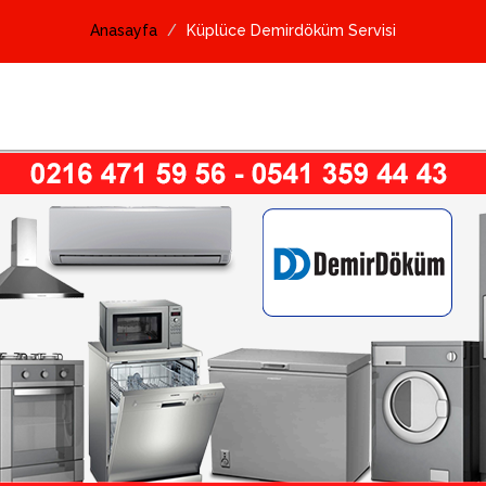
Anasayfa
Küplüce Demirdöküm Servisi