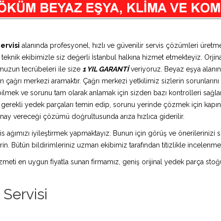
ervisi
alanında profesyonel, hızlı ve güvenilir servis çözümleri üret
teknik ekibimizle siz değerli İstanbul halkına hizmet etmekteyiz. Orjina
muzun tecrübeleri ile size
1 YIL GARANTİ
veriyoruz. Beyaz eşya alanın
 çağrı merkezi aramaktır. Çağrı merkezi yetkilimiz sizlerin sorunlarını d
bilmek ve sorunu tam olarak anlamak için sizden bazı kontrolleri sağlam
ız gerekli yedek parçaları temin edip, sorunu yerinde çözmek için kap
n onay vereceği çözümü doğrultusunda arıza hızlıca giderilir.
is ağımızı iyileştirmek yapmaktayız. Bunun için görüş ve önerilerinizi sü
in. Bütün bildirimleriniz uzman ekibimiz tarafından titizlikle incelenme
 hizmeti en uygun fiyatla sunan firmamız, geniş orijinal yedek parça stoğ
Servisi