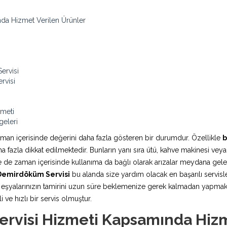
da Hizmet Verilen Ürünler
ervisi
rvisi
zmeti
eleri
aman içerisinde değerini daha fazla gösteren bir durumdur. Özellikle
b
fazla dikkat edilmektedir. Bunların yanı sıra ütü, kahve makinesi veya
rde de zaman içerisinde kullanıma da bağlı olarak arızalar meydana ge
Demirdöküm Servisi
bu alanda size yardım olacak en başarılı servisle
şyalarınızın tamirini uzun süre beklemenize gerek kalmadan yapmaktadı
 ve hızlı bir servis olmuştur.
visi Hizmeti Kapsamında Hizm