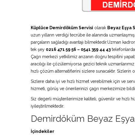
Küplüce Demirdöküm Servisi
olarak
Beyaz Eşya S
uzun yılların verdiği tecrübe ile alanında uzmanlaşmış 
parçaların sağladığı avantajı bilmektedir.Uzman kadro
tek şey
0216 471 59 56 – 0541 359 44 43
telefonlardan
Çağrı merkezi yetkilimiz arızanın doğru tespitini yapa
aracılığı ile çözülemiyorsa gezici teknik uzmanlarım
hızlı çözüm alternatiflerini sizlere sunacaktır. Sizleri
Sizlere daha iyi ve hızlı hizmet verebilmek için ve serv
hizmeti, görüş ve önerilerinizi çağrı merkezimize bildir
Siz değerli müşterilerimize kaliteli, güvenilir ve hızlı
iyileştirilmektedir.
Demirdöküm Beyaz Eşya 
İçindekiler