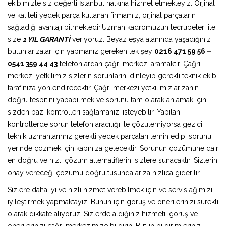
ekibimizle siz değerli İstanbul halkına hizmet etmekteyiz. Orjinal
ve kaliteli yedek parça kullanan firmamız, orjinal parçaların
sağladığı avantajı bilmektedir.Uzman kadromuzun tecrübeleri ile
size
1 YIL GARANTİ
veriyoruz. Beyaz eşya alanında yaşadığınız
bütün arızalar için yapmanız gereken tek şey
0216 471 59 56 –
0541 359 44 43
telefonlardan çağrı merkezi aramaktır. Çağrı
merkezi yetkilimiz sizlerin sorunlarını dinleyip gerekli teknik ekibi
tarafınıza yönlendirecektir. Çağrı merkezi yetkilimiz arızanın
doğru tespitini yapabilmek ve sorunu tam olarak anlamak için
sizden bazı kontrolleri sağlamanızı isteyebilir. Yapılan
kontrollerde sorun telefon aracılığı ile çözülemiyorsa gezici
teknik uzmanlarımız gerekli yedek parçaları temin edip, sorunu
yerinde çözmek için kapınıza gelecektir. Sorunun çözümüne dair
en doğru ve hızlı çözüm alternatiflerini sizlere sunacaktır. Sizlerin
onay vereceği çözümü doğrultusunda arıza hızlıca giderilir.
Sizlere daha iyi ve hızlı hizmet verebilmek için ve servis ağımızı
iyileştirmek yapmaktayız. Bunun için görüş ve önerilerinizi sürekli
olarak dikkate alıyoruz. Sizlerde aldığınız hizmeti, görüş ve
önerilerinizi çağrı merkezimize bildirin. Bütün bildirimleriniz