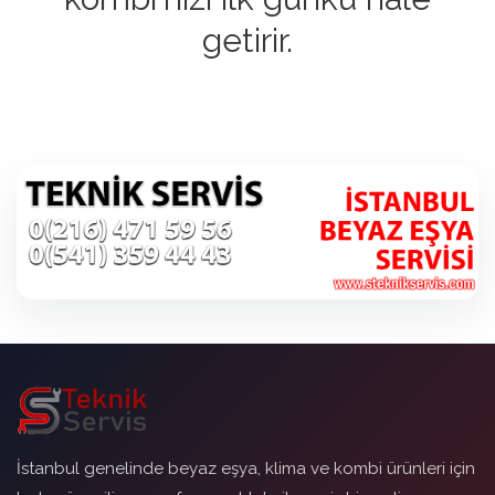
getirir.
İstanbul genelinde beyaz eşya, klima ve kombi ürünleri için