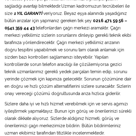
sağladığı avantajı bilmektedir.Uzman kadromuzun tecrübeleri ile
size
1 YIL GARANTİ
veriyoruz. Beyaz eşya alanında yaşadığınız
bütün arızalar için yapmanız gereken tek şey
0216 471 59 56 –
0541 359 44 43
telefonlardan çağrı merkezi aramaktır. Çağrı
merkezi yetkilimiz sizlerin sorunlarını dinleyip gerekli teknik ekibi
tarafınıza yönlendirecektir. Çağrı merkezi yetkilimiz arızanın
doğru tespitini yapabilmek ve sorunu tam olarak anlamak için
sizden bazı kontrolleri sağlamanızı isteyebilir. Yapılan
kontrollerde sorun telefon aracılığı ile çözülemiyorsa gezici
teknik uzmanlarımız gerekli yedek parçaları temin edip, sorunu
yerinde çözmek için kapınıza gelecektir. Sorunun çözümüne dair
en doğru ve hızlı çözüm alternatiflerini sizlere sunacaktır. Sizlerin
onay vereceği çözümü doğrultusunda arıza hızlıca giderilir.
Sizlere daha iyi ve hızlı hizmet verebilmek için ve servis ağımızı
iyileştirmek yapmaktayız. Bunun için görüş ve önerilerinizi sürekli
olarak dikkate alıyoruz. Sizlerde aldığınız hizmeti, görüş ve
önerilerinizi çağrı merkezimize bildirin. Bütün bildirimleriniz
uzman ekibimiz tarafından titizlikle incelenmektedir.