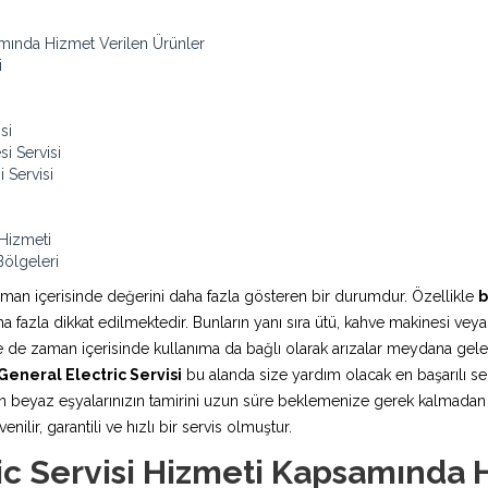
amında Hizmet Verilen Ürünler
i
si
i Servisi
 Servisi
 Hizmeti
Bölgeleri
aman içerisinde değerini daha fazla gösteren bir durumdur. Özellikle
b
fazla dikkat edilmektedir. Bunların yanı sıra ütü, kahve makinesi veya
rde de zaman içerisinde kullanıma da bağlı olarak arızalar meydana ge
General Electric Servisi
bu alanda size yardım olacak en başarılı ser
 beyaz eşyalarınızın tamirini uzun süre beklemenize gerek kalmadan ya
ilir, garantili ve hızlı bir servis olmuştur.
ic Servisi Hizmeti Kapsamında 