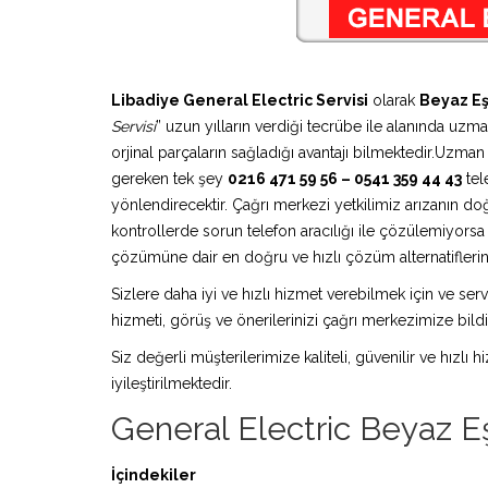
Libadiye General Electric Servisi
olarak
Beyaz Eş
Servisi
” uzun yılların verdiği tecrübe ile alanında uzm
orjinal parçaların sağladığı avantajı bilmektedir.Uzma
gereken tek şey
0216 471 59 56 – 0541 359 44 43
tel
yönlendirecektir. Çağrı merkezi yetkilimiz arızanın doğ
kontrollerde sorun telefon aracılığı ile çözülemiyors
çözümüne dair en doğru ve hızlı çözüm alternatiflerini
Sizlere daha iyi ve hızlı hizmet verebilmek için ve serv
hizmeti, görüş ve önerilerinizi çağrı merkezimize bildir
Siz değerli müşterilerimize kaliteli, güvenilir ve hızlı
iyileştirilmektedir.
General Electric Beyaz Eş
İçindekiler