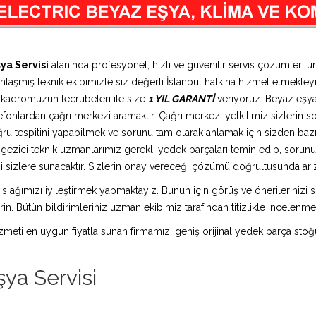
ya Servisi
alanında profesyonel, hızlı ve güvenilir servis çözümleri 
anlaşmış teknik ekibimizle siz değerli İstanbul halkına hizmet etmekteyi
n kadromuzun tecrübeleri ile size
1 YIL GARANTİ
veriyoruz. Beyaz eşya 
efonlardan çağrı merkezi aramaktır. Çağrı merkezi yetkilimiz sizlerin soru
ru tespitini yapabilmek ve sorunu tam olarak anlamak için sizden bazı k
a gezici teknik uzmanlarımız gerekli yedek parçaları temin edip, sorun
 sizlere sunacaktır. Sizlerin onay vereceği çözümü doğrultusunda arıza 
is ağımızı iyileştirmek yapmaktayız. Bunun için görüş ve önerilerinizi sü
in. Bütün bildirimleriniz uzman ekibimiz tarafından titizlikle incelenme
 hizmeti en uygun fiyatla sunan firmamız, geniş orijinal yedek parça stoğ
ya Servisi