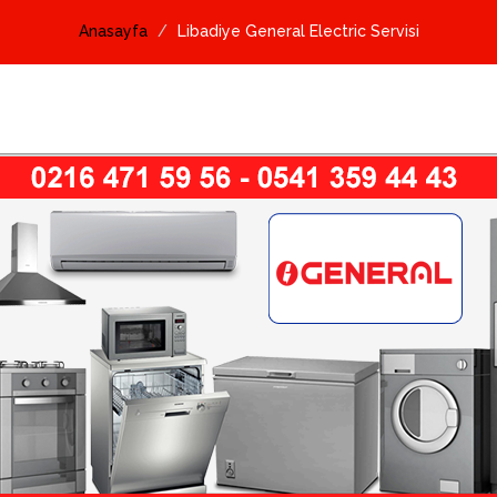
Anasayfa
Libadiye General Electric Servisi