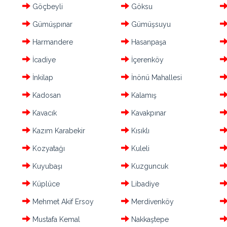
Göçbeyli
Göksu
Gümüşpınar
Gümüşsuyu
Harmandere
Hasanpaşa
İcadiye
İçerenköy
İnkilap
İnönü Mahallesi
Kadosan
Kalamış
Kavacık
Kavakpınar
Kazım Karabekir
Kısıklı
Kozyatağı
Kuleli
Kuyubaşı
Kuzguncuk
Küplüce
Libadiye
Mehmet Akif Ersoy
Merdivenköy
Mustafa Kemal
Nakkaştepe