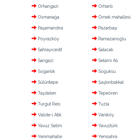
Orhangazi
Orhanlı
Osmanağa
Örnek mahallesi
Paşamandıra
Pazarbaşı
Poyrazköy
Ramazanoğlu
Sahrayıcedit
Salacak
Sarıgazi
Selami Ali
Soğanlık
Soğuksu
Sülüntepe
Şaşkınbakkal
Taşdelen
Tepeören
Turgut Reis
Tuzla
Valide-i Atik
Vaniköy
Yavuz Selim
Yavuztürk
Yenimahalle
Yenisahra