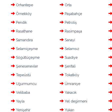
Orhantepe
Orta
Örnekköy
Paşabahçe
Pendik
Petroliş
Rasathane
Rasimpaşa
Samandıra
Sanayi
Selamiçeşme
Selamsız
Söğütlüçeşme
Suadiye
Şenesenevler
Şerifali
Tepeüstü
Tokatköy
Uğurmumcu
Ümraniye
Velibaba
Yakacık
Yayla
Yel değirmeni
Yenişehir
Yukarı