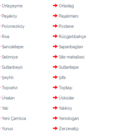
Ortaçeşme
Ortadağ
Paşaköy
Paşalimanı
Polonezköy
Postane
Riva
Rüzgarlıbahçe
Sancaktepe
Sapanbağları
Selimiye
Site mahallesi
Sultanbeyli
Sultantepe
Şeyhli
Şifa
Topselvi
Toptaşı
Ünalan
Üsküdar
Yalı
Yalıköy
Yeni Çamlıca
Yenidoğan
Yunus
Zerzevatçı