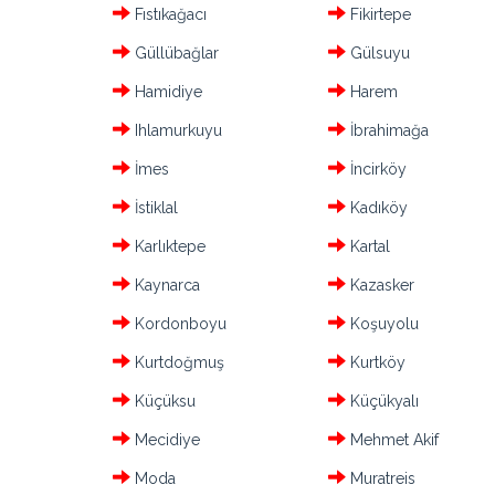
Fıstıkağacı
Fikirtepe
Güllübağlar
Gülsuyu
Hamidiye
Harem
Ihlamurkuyu
İbrahimağa
İmes
İncirköy
İstiklal
Kadıköy
Karlıktepe
Kartal
Kaynarca
Kazasker
Kordonboyu
Koşuyolu
Kurtdoğmuş
Kurtköy
Küçüksu
Küçükyalı
Mecidiye
Mehmet Akif
Moda
Muratreis