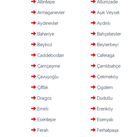
Altıntepe
Altunizade
Armağanevler
Aşık Veysel
Aydınevler
Aydınlı
Bahariye
Bahçelievler
Beykoz
Beylerbeyi
Caddebostan
Caferağa
Çamçeşme
Çamlıbahçe
Çavuşoğlu
Çekmeköy
Çiftlik
Çiğdem
Dragos
Dudullu
Emirli
Erenköy
Esentepe
Esenyalı
Ferah
Ferhatpaşa