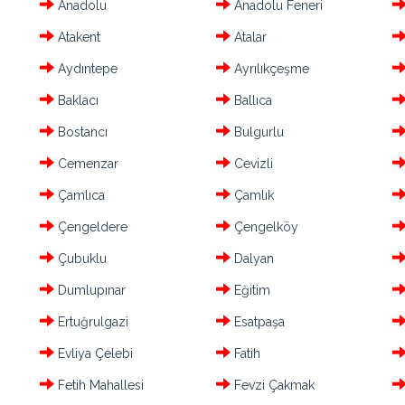
Anadolu
Anadolu Feneri
Atakent
Atalar
Aydıntepe
Ayrılıkçeşme
Baklacı
Ballıca
Bostancı
Bulgurlu
Cemenzar
Cevizli
Çamlıca
Çamlık
Çengeldere
Çengelköy
Çubuklu
Dalyan
Dumlupınar
Eğitim
Ertuğrulgazi
Esatpaşa
Evliya Çelebi
Fatih
Fetih Mahallesi
Fevzi Çakmak