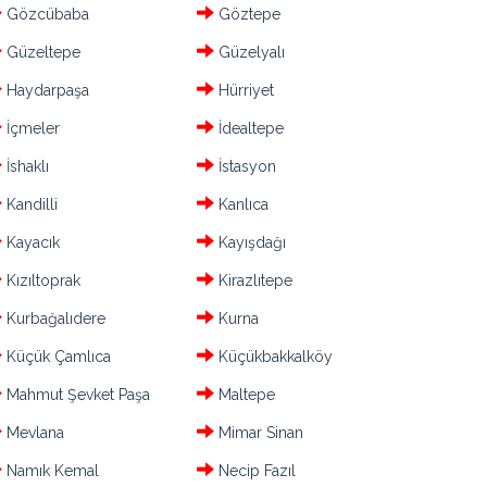
Gözcübaba
Göztepe
Güzeltepe
Güzelyalı
Haydarpaşa
Hürriyet
İçmeler
İdealtepe
İshaklı
İstasyon
Kandilli
Kanlıca
Kayacık
Kayışdağı
Kızıltoprak
Kirazlıtepe
Kurbağalıdere
Kurna
Küçük Çamlıca
Küçükbakkalköy
Mahmut Şevket Paşa
Maltepe
Mevlana
Mimar Sinan
Namık Kemal
Necip Fazıl