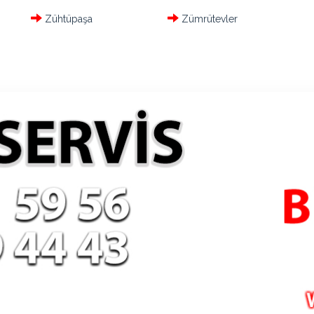
Zühtüpaşa
Zümrütevler