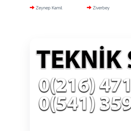
Zeynep Kamil
Ziverbey