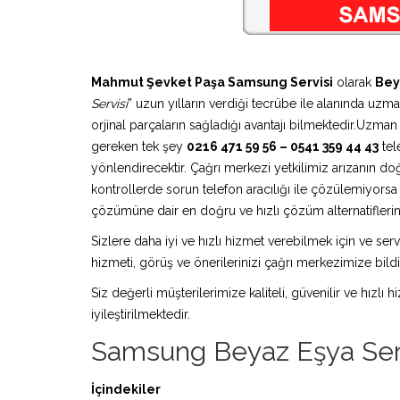
Mahmut Şevket Paşa Samsung Servisi
olarak
Bey
Servisi
” uzun yılların verdiği tecrübe ile alanında uzm
orjinal parçaların sağladığı avantajı bilmektedir.Uzma
gereken tek şey
0216 471 59 56 – 0541 359 44 43
tel
yönlendirecektir. Çağrı merkezi yetkilimiz arızanın doğ
kontrollerde sorun telefon aracılığı ile çözülemiyors
çözümüne dair en doğru ve hızlı çözüm alternatiflerini
Sizlere daha iyi ve hızlı hizmet verebilmek için ve serv
hizmeti, görüş ve önerilerinizi çağrı merkezimize bildir
Siz değerli müşterilerimize kaliteli, güvenilir ve hızlı
iyileştirilmektedir.
Samsung Beyaz Eşya Ser
İçindekiler