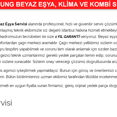
az Eşya Servisi
alanında profesyonel, hızlı ve güvenilir servis çözü
anlaşmış teknik ekibimizle siz değerli İstanbul halkına hizmet etmekteyi
n kadromuzun tecrübeleri ile size
1 YIL GARANTİ
veriyoruz. Beyaz eşya 
efonlardan çağrı merkezi aramaktır. Çağrı merkezi yetkilimiz sizlerin soru
ru tespitini yapabilmek ve sorunu tam olarak anlamak için sizden bazı k
a gezici teknik uzmanlarımız gerekli yedek parçaları temin edip, sorun
 sizlere sunacaktır. Sizlerin onay vereceği çözümü doğrultusunda arıza 
is ağımızı iyileştirmek yapmaktayız. Bunun için görüş ve önerilerinizi sü
in. Bütün bildirimleriniz uzman ekibimiz tarafından titizlikle incelenme
 hizmeti en uygun fiyatla sunan firmamız, geniş orijinal yedek parça stoğ
visi