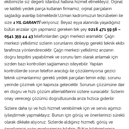
ekibimizle siz değerli İstanbul halkına hizmet etmekteyiz. Orjinal
ve kaliteli yedek parça kullanan firmamız, orjinal parçaların
sağladığı avantajı bilmektedir.Uzman kadromuzun tecrübeleri ile
size
1 YIL GARANTİ
veriyoruz. Beyaz eşya alanında yaşadığınız
bütün arızalar için yapmanız gereken tek şey
0216 471 59 56 –
0541 359 44 43
telefonlardan çağrı merkezi aramaktır. Çağrı
merkezi yetkilimiz sizlerin sorunlarını dinleyip gerekli teknik ekibi
tarafınıza yönlendirecektir. Çağrı merkezi yetkilimiz arızanın
doğru tespitini yapabilmek ve sorunu tam olarak anlamak için
sizden bazı kontrolleri sağlamanızı isteyebilir. Yapılan
kontrollerde sorun telefon aracılığı ile çözülemiyorsa gezici
teknik uzmanlarımız gerekli yedek parçaları temin edip, sorunu
yerinde çözmek için kapınıza gelecektir. Sorunun çözümüne dair
en doğru ve hızlı çözüm alternatiflerini sizlere sunacaktır. Sizlerin
onay vereceği çözümü doğrultusunda arıza hızlıca giderilir.
Sizlere daha iyi ve hızlı hizmet verebilmek için ve servis ağımızı
iyileştirmek yapmaktayız. Bunun için görüş ve önerilerinizi sürekli
olarak dikkate alıyoruz. Sizlerde aldığınız hizmeti, görüş ve
önerilerinizi çağrı merkezimize bildirin. Bütün bildirimleriniz