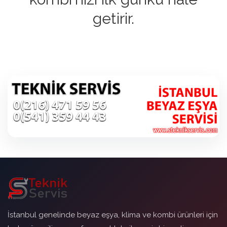
getirir.
İstanbul genelinde beyaz eşya, klima ve kombi ürünleri için