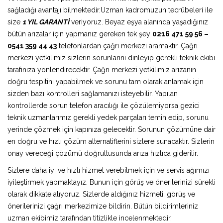
sağladığı avantajı bilmektedir.Uzman kadromuzun tecrübeleri ile
size
1 YIL GARANTİ
veriyoruz. Beyaz eşya alanında yaşadığınız
bütün arızalar için yapmanız gereken tek şey
0216 471 59 56 –
0541 359 44 43
telefonlardan çağrı merkezi aramaktır. Çağrı
merkezi yetkilimiz sizlerin sorunlarını dinleyip gerekli teknik ekibi
tarafınıza yönlendirecektir. Çağrı merkezi yetkilimiz arızanın
doğru tespitini yapabilmek ve sorunu tam olarak anlamak için
sizden bazı kontrolleri sağlamanızı isteyebilir. Yapılan
kontrollerde sorun telefon aracılığı ile çözülemiyorsa gezici
teknik uzmanlarımız gerekli yedek parçaları temin edip, sorunu
yerinde çözmek için kapınıza gelecektir. Sorunun çözümüne dair
en doğru ve hızlı çözüm alternatiflerini sizlere sunacaktır. Sizlerin
onay vereceği çözümü doğrultusunda arıza hızlıca giderilir.
Sizlere daha iyi ve hızlı hizmet verebilmek için ve servis ağımızı
iyileştirmek yapmaktayız. Bunun için görüş ve önerilerinizi sürekli
olarak dikkate alıyoruz. Sizlerde aldığınız hizmeti, görüş ve
önerilerinizi çağrı merkezimize bildirin. Bütün bildirimleriniz
uzman ekibimiz tarafından titizlikle incelenmektedir.