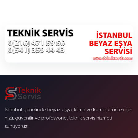
İstanbul genelinde beyaz eşya, klima ve kombi ürünleri için
hızlı, güvenilir ve profesyonel teknik servis hizmeti
sunuyoruz.