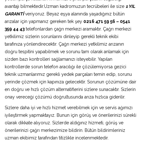
avantajı bilmektedir.Uzman kadromuzun tecrübeleri ile size
1 YIL
GARANTİ
veriyoruz. Beyaz eşya alanında yaşadığınız bütün
arızalar için yapmanız gereken tek şey
0216 471 59 56 – 0541
359 44 43
telefonlardan çağrı merkezi aramaktır. Çağrı merkezi
yetkilimiz sizlerin sorunlarını dinleyip gerekli teknik ekibi
tarafınıza yönlendirecektir. Çağrı merkezi yetkilimiz arızanın
doğru tespitini yapabilmek ve sorunu tam olarak anlamak için
sizden bazı kontrolleri sağlamanızı isteyebilir. Yapılan
kontrollerde sorun telefon aracılığı ile çözülemiyorsa gezici
teknik uzmanlarımız gerekli yedek parçaları temin edip, sorunu
yerinde çözmek için kapınıza gelecektir. Sorunun çözümüne dair
en doğru ve hızlı çözüm alternatiflerini sizlere sunacaktır. Sizlerin
onay vereceği çözümü doğrultusunda arıza hızlıca giderilir.
Sizlere daha iyi ve hızlı hizmet verebilmek için ve servis ağımızı
iyileştirmek yapmaktayız. Bunun için görüş ve önerilerinizi sürekli
olarak dikkate alıyoruz. Sizlerde aldığınız hizmeti, görüş ve
önerilerinizi çağrı merkezimize bildirin. Bütün bildirimleriniz
uzman ekibimiz tarafından titizlikle incelenmektedir.