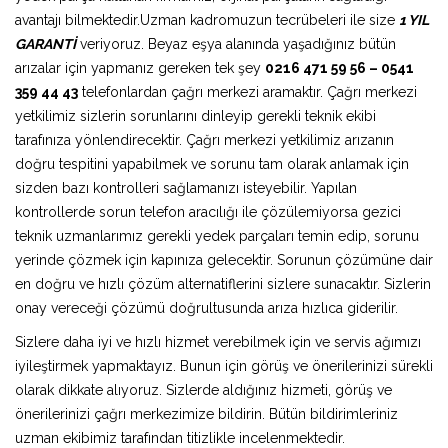
avantajı bilmektedir.Uzman kadromuzun tecrübeleri ile size
1 YIL
GARANTİ
veriyoruz. Beyaz eşya alanında yaşadığınız bütün
arızalar için yapmanız gereken tek şey
0216 471 59 56 – 0541
359 44 43
telefonlardan çağrı merkezi aramaktır. Çağrı merkezi
yetkilimiz sizlerin sorunlarını dinleyip gerekli teknik ekibi
tarafınıza yönlendirecektir. Çağrı merkezi yetkilimiz arızanın
doğru tespitini yapabilmek ve sorunu tam olarak anlamak için
sizden bazı kontrolleri sağlamanızı isteyebilir. Yapılan
kontrollerde sorun telefon aracılığı ile çözülemiyorsa gezici
teknik uzmanlarımız gerekli yedek parçaları temin edip, sorunu
yerinde çözmek için kapınıza gelecektir. Sorunun çözümüne dair
en doğru ve hızlı çözüm alternatiflerini sizlere sunacaktır. Sizlerin
onay vereceği çözümü doğrultusunda arıza hızlıca giderilir.
Sizlere daha iyi ve hızlı hizmet verebilmek için ve servis ağımızı
iyileştirmek yapmaktayız. Bunun için görüş ve önerilerinizi sürekli
olarak dikkate alıyoruz. Sizlerde aldığınız hizmeti, görüş ve
önerilerinizi çağrı merkezimize bildirin. Bütün bildirimleriniz
uzman ekibimiz tarafından titizlikle incelenmektedir.