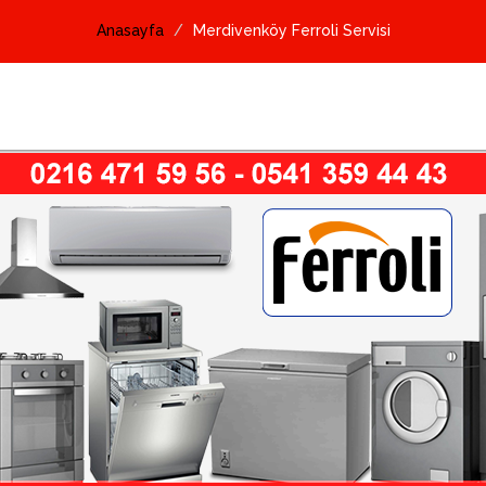
Anasayfa
Merdivenköy Ferroli Servisi