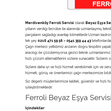
Merdivenköy Ferroli Servisi
olarak
Beyaz Eşya Ser
yılların verdiği tecrübe ile alanında uzmanlaşmış teknik
parçaların sağladığı avantajı bilmektedir.Uzman kadro
tek şey
0216 471 59 56 – 0541 359 44 43
telefonlardan
Çağrı merkezi yetkilimiz arızanın doğru tespitini yapa
aracılığı ile çözülemiyorsa gezici teknik uzmanlarım
hızlı çözüm alternatiflerini sizlere sunacaktır. Sizleri
Sizlere daha iyi ve hızlı hizmet verebilmek için ve serv
hizmeti, görüş ve önerilerinizi çağrı merkezimize bildir
Siz değerli müşterilerimize kaliteli, güvenilir ve hızlı
iyileştirilmektedir.
Ferroli Beyaz Eşya Servis
İçindekiler