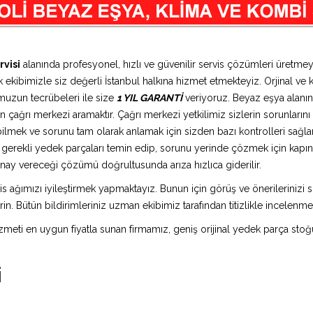
visi
alanında profesyonel, hızlı ve güvenilir servis çözümleri üretme
 ekibimizle siz değerli İstanbul halkına hizmet etmekteyiz. Orjinal ve k
muzun tecrübeleri ile size
1 YIL GARANTİ
veriyoruz. Beyaz eşya alanın
 çağrı merkezi aramaktır. Çağrı merkezi yetkilimiz sizlerin sorunlarını d
bilmek ve sorunu tam olarak anlamak için sizden bazı kontrolleri sağlam
ız gerekli yedek parçaları temin edip, sorunu yerinde çözmek için kap
n onay vereceği çözümü doğrultusunda arıza hızlıca giderilir.
is ağımızı iyileştirmek yapmaktayız. Bunun için görüş ve önerilerinizi sü
in. Bütün bildirimleriniz uzman ekibimiz tarafından titizlikle incelenme
 hizmeti en uygun fiyatla sunan firmamız, geniş orijinal yedek parça stoğ
i