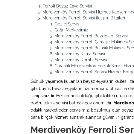
Ferroli Beyaz Eşya Servisi
Merdivenköy Ferroli Servisi Hizmeti Kapsamınd
Merdivenköy Ferroli Servisi İletişim Bilgileri
Gezici Servis
Çağrı Merkezimiz
Merdivenköy Ferroli Buzdolabı Servisi
Merdivenköy Ferroli Çamaşır Makinesi Ser
Merdivenköy Ferroli Bulaşık Makinesi Serv
Merdivenköy Klima Servisi
Merdivenköy Kombi Servisi
Garantili Merdivenköy Ferroli Servis Hizm
Merdivenköy Ferroli Servisi Hizmet Bölge
Günlük yaşamda kullanılan beyaz eşyaların kalitesi, z
gibi büyük beyaz eşyaların uzun ömürlü olmasına daha 
sahipsinizdir. Her üründe olduğu gibi kaliteli ürünle
doğru teknik servisi bulmak çok önemlidir.
Merdivenk
odaklı hareket eden servisimiz, bozulmuş olan beyaz e
daha birçok hizmeti sunarak alanında güvenilir, garantili
Merdivenköy Ferroli Ser