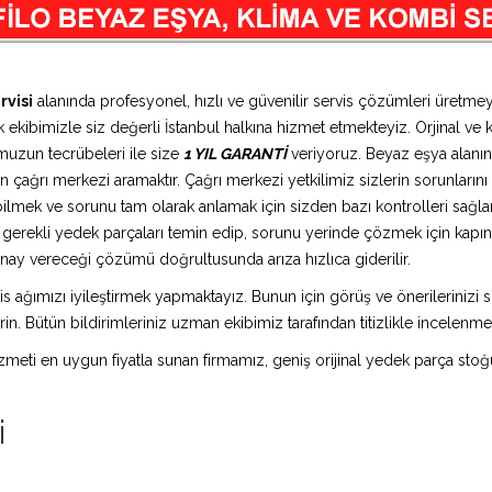
rvisi
alanında profesyonel, hızlı ve güvenilir servis çözümleri üretme
 ekibimizle siz değerli İstanbul halkına hizmet etmekteyiz. Orjinal ve k
muzun tecrübeleri ile size
1 YIL GARANTİ
veriyoruz. Beyaz eşya alanın
 çağrı merkezi aramaktır. Çağrı merkezi yetkilimiz sizlerin sorunlarını d
bilmek ve sorunu tam olarak anlamak için sizden bazı kontrolleri sağlam
ız gerekli yedek parçaları temin edip, sorunu yerinde çözmek için kap
n onay vereceği çözümü doğrultusunda arıza hızlıca giderilir.
is ağımızı iyileştirmek yapmaktayız. Bunun için görüş ve önerilerinizi sü
in. Bütün bildirimleriniz uzman ekibimiz tarafından titizlikle incelenme
 hizmeti en uygun fiyatla sunan firmamız, geniş orijinal yedek parça stoğ
i