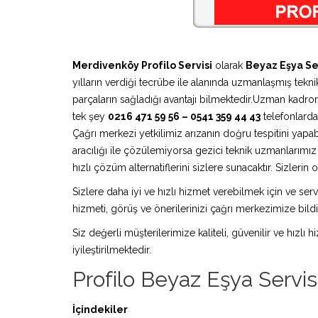
Merdivenköy Profilo Servisi
olarak
Beyaz Eşya Se
yılların verdiği tecrübe ile alanında uzmanlaşmış teknik
parçaların sağladığı avantajı bilmektedir.Uzman kadro
tek şey
0216 471 59 56 – 0541 359 44 43
telefonlardan
Çağrı merkezi yetkilimiz arızanın doğru tespitini yapa
aracılığı ile çözülemiyorsa gezici teknik uzmanlarım
hızlı çözüm alternatiflerini sizlere sunacaktır. Sizleri
Sizlere daha iyi ve hızlı hizmet verebilmek için ve serv
hizmeti, görüş ve önerilerinizi çağrı merkezimize bildir
Siz değerli müşterilerimize kaliteli, güvenilir ve hızlı
iyileştirilmektedir.
Profilo Beyaz Eşya Servis
İçindekiler