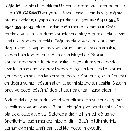
sağladığı avantajı bilmektedir.Uzman kadromuzun tecrübeleri ile
size
1 YIL GARANTİ
veriyoruz. Beyaz eşya alanında yaşadığınız
bütün arızalar için yapmanız gereken tek şey
0216 471 59 56 –
0541 359 44 43
telefonlardan çağrı merkezi aramaktır. Çağrı
merkezi yetkilimiz sizlerin sorunlarını dinleyip gerekli teknik ekibi
tarafınıza yönlendirecektir. Çağrı merkezi yetkilimiz arızanın
doğru tespitini yapabilmek ve sorunu tam olarak anlamak için
sizden bazı kontrolleri sağlamanızı isteyebilir. Yapılan
kontrollerde sorun telefon aracılığı ile çözülemiyorsa gezici
teknik uzmanlarımız gerekli yedek parçaları temin edip, sorunu
yerinde çözmek için kapınıza gelecektir. Sorunun çözümüne dair
en doğru ve hızlı çözüm alternatiflerini sizlere sunacaktır. Sizlerin
onay vereceği çözümü doğrultusunda arıza hızlıca giderilir.
Sizlere daha iyi ve hızlı hizmet verebilmek için ve servis ağımızı
iyileştirmek yapmaktayız. Bunun için görüş ve önerilerinizi sürekli
olarak dikkate alıyoruz. Sizlerde aldığınız hizmeti, görüş ve
önerilerinizi çağrı merkezimize bildirin. Bütün bildirimleriniz
uzman ekibimiz tarafından titizlikle incelenmektedir.