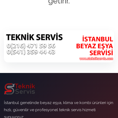
getirir.
İstanbul genelinde beyaz eşya, klima ve kombi ürünleri için
hızlı, güvenilir ve profesyonel teknik servis hizmeti
sunuyoruz.