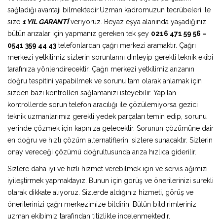
sağladığı avantajı bilmektedir.Uzman kadromuzun tecrübeleri ile
size
1 YIL GARANTİ
veriyoruz. Beyaz eşya alanında yaşadığınız
bütün arızalar için yapmanız gereken tek şey
0216 471 59 56 –
0541 359 44 43
telefonlardan çağrı merkezi aramaktır. Çağrı
merkezi yetkilimiz sizlerin sorunlarını dinleyip gerekli teknik ekibi
tarafınıza yönlendirecektir. Çağrı merkezi yetkilimiz arızanın
doğru tespitini yapabilmek ve sorunu tam olarak anlamak için
sizden bazı kontrolleri sağlamanızı isteyebilir. Yapılan
kontrollerde sorun telefon aracılığı ile çözülemiyorsa gezici
teknik uzmanlarımız gerekli yedek parçaları temin edip, sorunu
yerinde çözmek için kapınıza gelecektir. Sorunun çözümüne dair
en doğru ve hızlı çözüm alternatiflerini sizlere sunacaktır. Sizlerin
onay vereceği çözümü doğrultusunda arıza hızlıca giderilir.
Sizlere daha iyi ve hızlı hizmet verebilmek için ve servis ağımızı
iyileştirmek yapmaktayız. Bunun için görüş ve önerilerinizi sürekli
olarak dikkate alıyoruz. Sizlerde aldığınız hizmeti, görüş ve
önerilerinizi çağrı merkezimize bildirin. Bütün bildirimleriniz
uzman ekibimiz tarafından titizlikle incelenmektedir.