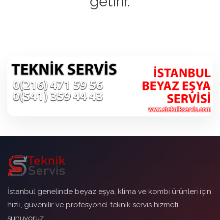
getirir.
İstanbul genelinde beyaz eşya, klima ve kombi ürünleri için
hızlı, güvenilir ve profesyonel teknik servis hizmeti
sunuyoruz.