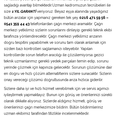
sağladığı avantajı bilmektedir.Uzman kadromuzun tecrübeleri ile
size
1 YIL GARANTİ
veriyoruz. Beyaz eşya alanında yaşadığınız
bütün arızalar için yapmanız gereken tek şey
0216 471 59 56 –
0541 359 44 43
telefonlardan çağrı merkezi aramaktır. Çağrı
merkezi yetkilimiz sizlerin sorunlarını dinleyip gerekli teknik ekibi
tarafınıza yönlendirecektir. Çağrı merkezi yetkilimiz arızanın
doğru tespitini yapabilmek ve sorunu tam olarak anlamak için
sizden bazı kontrolleri sağlamanızı isteyebilir. Yapılan
kontrollerde sorun telefon aracılığı ile çözülemiyorsa gezici
teknik uzmanlarımız gerekli yedek parçaları temin edip, sorunu
yerinde çözmek için kapınıza gelecektir. Sorunun çözümüne dair
en doğru ve hızlı çözüm alternatiflerini sizlere sunacaktır. Sizlerin
onay vereceği çözümü doğrultusunda arıza hızlıca giderilir.
Sizlere daha iyi ve hızlı hizmet verebilmek için ve servis ağımızı
iyileştirmek yapmaktayız. Bunun için görüş ve önerilerinizi sürekli
olarak dikkate alıyoruz. Sizlerde aldığınız hizmeti, görüş ve
önerilerinizi çağrı merkezimize bildirin. Bütün bildirimleriniz
uzman ekibimiz tarafından titizlikle incelenmektedir.