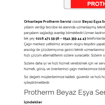
Orhantepe Protherm Servisi
olarak
Beyaz Eşya Se
yılların verdiği tecrübe ile alanında uzmanlaşmış teknik
parçaların sağladığı avantajı bilmektedir.Uzman kadro
tek şey
0216 471 59 56 – 0541 359 44 43
telefonlardan
Çağrı merkezi yetkilimiz arızanın doğru tespitini yapa
aracılığı ile çözülemiyorsa gezici teknik uzmanlarım
hızlı çözüm alternatiflerini sizlere sunacaktır. Sizleri
Sizlere daha iyi ve hızlı hizmet verebilmek için ve serv
hizmeti, görüş ve önerilerinizi çağrı merkezimize bildir
Siz değerli müşterilerimize kaliteli, güvenilir ve hızlı
iyileştirilmektedir.
Protherm Beyaz Eşya Ser
İçindekiler