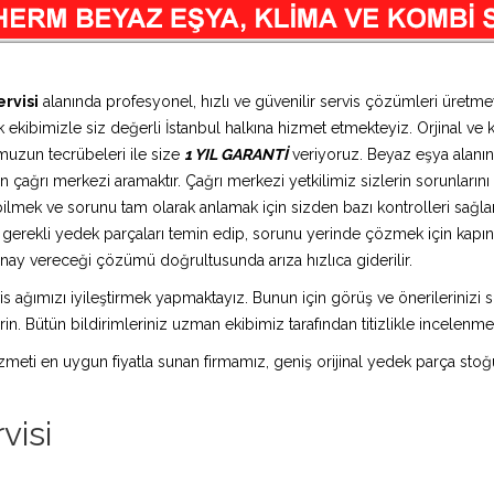
rvisi
alanında profesyonel, hızlı ve güvenilir servis çözümleri üretm
 ekibimizle siz değerli İstanbul halkına hizmet etmekteyiz. Orjinal ve k
muzun tecrübeleri ile size
1 YIL GARANTİ
veriyoruz. Beyaz eşya alanın
 çağrı merkezi aramaktır. Çağrı merkezi yetkilimiz sizlerin sorunlarını d
bilmek ve sorunu tam olarak anlamak için sizden bazı kontrolleri sağlam
ız gerekli yedek parçaları temin edip, sorunu yerinde çözmek için kap
n onay vereceği çözümü doğrultusunda arıza hızlıca giderilir.
is ağımızı iyileştirmek yapmaktayız. Bunun için görüş ve önerilerinizi sü
in. Bütün bildirimleriniz uzman ekibimiz tarafından titizlikle incelenme
 hizmeti en uygun fiyatla sunan firmamız, geniş orijinal yedek parça stoğ
visi