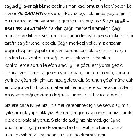
sağladığı avantajı bilmektedir.Uzman kadromuzun tecrübeleri ile
size
1 YIL GARANTİ
veriyoruz. Beyaz eşya alanında yaşadığınız
bütün arızalar için yapmanız gereken tek şey
0216 471 59 56 –
0541 359 44 43
telefonlardan çağrı merkezi aramaktır. Çağrı
merkezi yetkilimiz sizlerin sorunlarını dinleyip gerekli teknik ekibi
tarafınıza yönlendirecektir. Çağrı merkezi yetkilimiz arızanın
doğru tespitini yapabilmek ve sorunu tam olarak anlamak için
sizden bazı kontrolleri sağlamanızı isteyebilir. Yapılan
kontrollerde sorun telefon aracılığı ile çözülemiyorsa gezici
teknik uzmanlarımız gerekli yedek parçaları temin edip, sorunu
yerinde çözmek için kapınıza gelecektir. Sorunun çözümüne dair
en doğru ve hızlı çözüm alternatiflerini sizlere sunacaktır. Sizlerin
onay vereceği çözümü doğrultusunda arıza hızlıca giderilir.
Sizlere daha iyi ve hızlı hizmet verebilmek için ve servis ağımızı
iyileştirmek yapmaktayız. Bunun için görüş ve önerilerinizi sürekli
olarak dikkate alıyoruz. Sizlerde aldığınız hizmeti, görüş ve
önerilerinizi çağrı merkezimize bildirin. Bütün bildirimleriniz
uzman ekibimiz tarafından titizlikle incelenmektedir.