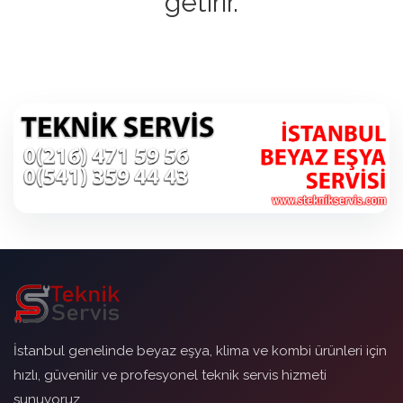
getirir.
İstanbul genelinde beyaz eşya, klima ve kombi ürünleri için
hızlı, güvenilir ve profesyonel teknik servis hizmeti
sunuyoruz.