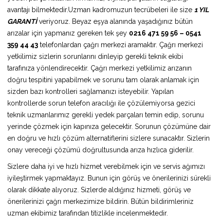
avantajı bilmektedir.Uzman kadromuzun tecrübeleri ile size
1 YIL
GARANTİ
veriyoruz. Beyaz eşya alanında yaşadığınız bütün
arızalar için yapmanız gereken tek şey
0216 471 59 56 – 0541
359 44 43
telefonlardan çağrı merkezi aramaktır. Çağrı merkezi
yetkilimiz sizlerin sorunlarını dinleyip gerekli teknik ekibi
tarafınıza yönlendirecektir. Çağrı merkezi yetkilimiz arızanın
doğru tespitini yapabilmek ve sorunu tam olarak anlamak için
sizden bazı kontrolleri sağlamanızı isteyebilir. Yapılan
kontrollerde sorun telefon aracılığı ile çözülemiyorsa gezici
teknik uzmanlarımız gerekli yedek parçaları temin edip, sorunu
yerinde çözmek için kapınıza gelecektir. Sorunun çözümüne dair
en doğru ve hızlı çözüm alternatiflerini sizlere sunacaktır. Sizlerin
onay vereceği çözümü doğrultusunda arıza hızlıca giderilir.
Sizlere daha iyi ve hızlı hizmet verebilmek için ve servis ağımızı
iyileştirmek yapmaktayız. Bunun için görüş ve önerilerinizi sürekli
olarak dikkate alıyoruz. Sizlerde aldığınız hizmeti, görüş ve
önerilerinizi çağrı merkezimize bildirin. Bütün bildirimleriniz
uzman ekibimiz tarafından titizlikle incelenmektedir.