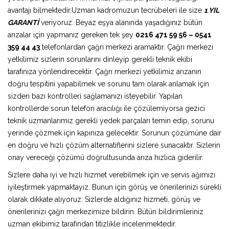
avantajı bilmektedir.Uzman kadromuzun tecrübeleri ile size
1 YIL
GARANTİ
veriyoruz. Beyaz eşya alanında yaşadığınız bütün
arızalar için yapmanız gereken tek şey
0216 471 59 56 – 0541
359 44 43
telefonlardan çağrı merkezi aramaktır. Çağrı merkezi
yetkilimiz sizlerin sorunlarını dinleyip gerekli teknik ekibi
tarafınıza yönlendirecektir. Çağrı merkezi yetkilimiz arızanın
doğru tespitini yapabilmek ve sorunu tam olarak anlamak için
sizden bazı kontrolleri sağlamanızı isteyebilir. Yapılan
kontrollerde sorun telefon aracılığı ile çözülemiyorsa gezici
teknik uzmanlarımız gerekli yedek parçaları temin edip, sorunu
yerinde çözmek için kapınıza gelecektir. Sorunun çözümüne dair
en doğru ve hızlı çözüm alternatiflerini sizlere sunacaktır. Sizlerin
onay vereceği çözümü doğrultusunda arıza hızlıca giderilir.
Sizlere daha iyi ve hızlı hizmet verebilmek için ve servis ağımızı
iyileştirmek yapmaktayız. Bunun için görüş ve önerilerinizi sürekli
olarak dikkate alıyoruz. Sizlerde aldığınız hizmeti, görüş ve
önerilerinizi çağrı merkezimize bildirin. Bütün bildirimleriniz
uzman ekibimiz tarafından titizlikle incelenmektedir.