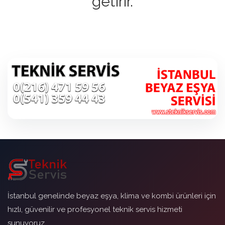
getirir.
İstanbul genelinde beyaz eşya, klima ve kombi ürünleri için
hızlı, güvenilir ve profesyonel teknik servis hizmeti
sunuyoruz.