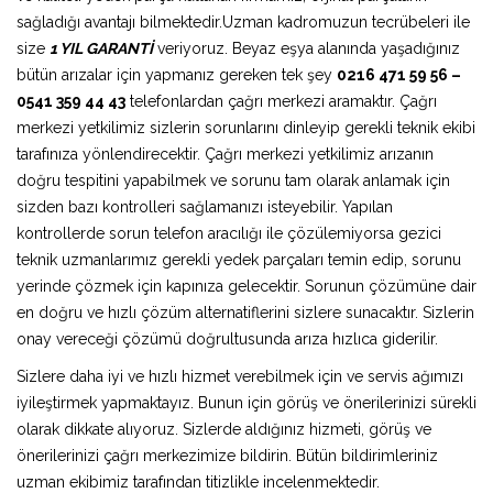
sağladığı avantajı bilmektedir.Uzman kadromuzun tecrübeleri ile
size
1 YIL GARANTİ
veriyoruz. Beyaz eşya alanında yaşadığınız
bütün arızalar için yapmanız gereken tek şey
0216 471 59 56 –
0541 359 44 43
telefonlardan çağrı merkezi aramaktır. Çağrı
merkezi yetkilimiz sizlerin sorunlarını dinleyip gerekli teknik ekibi
tarafınıza yönlendirecektir. Çağrı merkezi yetkilimiz arızanın
doğru tespitini yapabilmek ve sorunu tam olarak anlamak için
sizden bazı kontrolleri sağlamanızı isteyebilir. Yapılan
kontrollerde sorun telefon aracılığı ile çözülemiyorsa gezici
teknik uzmanlarımız gerekli yedek parçaları temin edip, sorunu
yerinde çözmek için kapınıza gelecektir. Sorunun çözümüne dair
en doğru ve hızlı çözüm alternatiflerini sizlere sunacaktır. Sizlerin
onay vereceği çözümü doğrultusunda arıza hızlıca giderilir.
Sizlere daha iyi ve hızlı hizmet verebilmek için ve servis ağımızı
iyileştirmek yapmaktayız. Bunun için görüş ve önerilerinizi sürekli
olarak dikkate alıyoruz. Sizlerde aldığınız hizmeti, görüş ve
önerilerinizi çağrı merkezimize bildirin. Bütün bildirimleriniz
uzman ekibimiz tarafından titizlikle incelenmektedir.