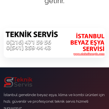
getirir.
İstanbul genelinde beyaz eşya, klima ve kombi ürünleri için
hızlı, güvenilir ve profesyonel teknik servis hizmeti
sunuyoruz.